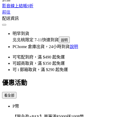
影音線上結帳9折
前往
配送資訊
明早到貨
北北桃限定 7-11快速到貨
說明
PChome 倉庫出貨，24小時到貨
說明
可宅配到府，滿 $490 起免運
可超商取貨，滿 $350 起免運
可 i 郵箱取貨，滿 $290 起免運
優惠活動
看全部
P幣
【限全盈+PAY】單筆滿$5000送100P幣