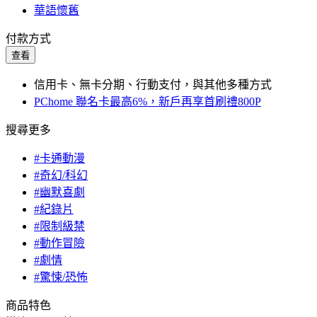
華語懷舊
付款方式
查看
信用卡、無卡分期、行動支付，與其他多種方式
PChome 聯名卡最高6%，新戶再享首刷禮800P
搜尋更多
#卡通動漫
#奇幻/科幻
#幽默喜劇
#紀錄片
#限制級禁
#動作冒險
#劇情
#驚悚/恐怖
商品特色