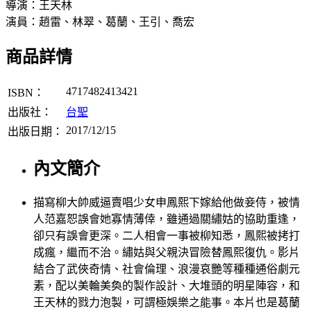
導演：王天林
演員：趙雷、林翠、葛蘭、王引、喬宏
商品詳情
4717482413421
ISBN：
出版社：
台聖
2017/12/15
出版日期：
內文簡介
描寫柳大帥威逼賣唱少女申鳳熙下嫁給他做妾侍，被情
人范嘉恕誤會她寡情薄倖，雖通過關繡姑的協助重逢，
卻只有誤會更深。二人相會一事被柳知悉，鳳熙被拷打
成瘋，繼而不治。繡姑與父親決冒險替鳳熙復仇。影片
結合了武俠奇情、社會倫理、浪漫哀艷等種種通俗劇元
素，配以美輪美奐的製作設計、大堆頭的明星陣容，和
王天林的戮力泡製，可謂極娛樂之能事。本片也是葛蘭