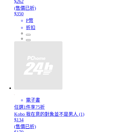
$262
(售價已折)
$350
P幣
折扣
電子書
任選1件享75折
Kobo 我在意的對象並不是男人 (1)
$134
(售價已折)