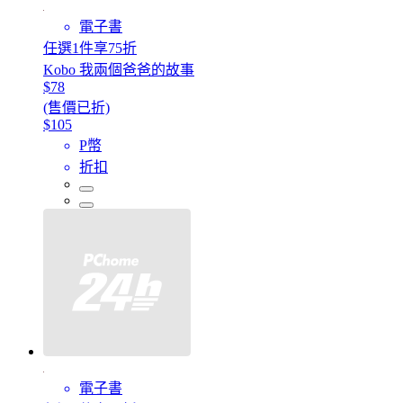
電子書
任選1件享75折
Kobo 我兩個爸爸的故事
$78
(售價已折)
$105
P幣
折扣
電子書