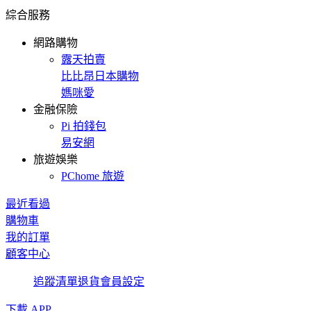
綜合服務
網路購物
露天拍賣
比比昂日本購物
媽咪愛
金融保險
Pi 拍錢包
易安網
旅遊娛樂
PChome 旅遊
最近看過
購物車
我的訂單
顧客中心
追蹤清單
退貨
會員設定
下載 APP