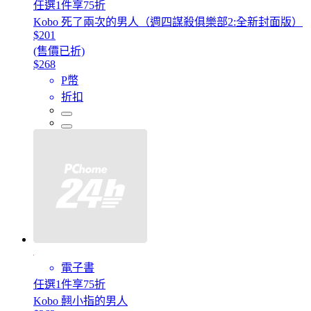
任選1件享75折
Kobo 死了兩次的男人（週四謀殺俱樂部2:全新封面版）
$201
(售價已折)
$268
P幣
折扣
電子書
任選1件享75折
Kobo 翹小指的男人