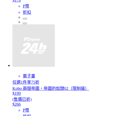
$179
P幣
折扣
電子書
任選1件享75折
Kobo 兩個帝國，帝國的奴隸02（限制級）
$199
(售價已折)
$266
P幣