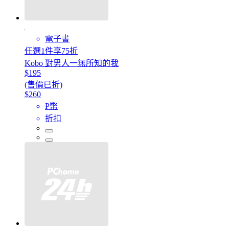
電子書
任選1件享75折
Kobo 對男人一無所知的我
$195
(售價已折)
$260
P幣
折扣