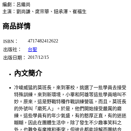
編劇：呂繼尚
主演：劉尚謙、庹宗華、鈕承澤、崔福生
商品詳情
4717482412622
ISBN：
出版社：
台聖
2017/12/15
出版日期：
內文簡介
冷峻威猛的莫班長，來到軍校，挑選了一批學員去接受
特殊訓練。來到新環境，小畢和阿雄等這批學員暗叫不
妙。原來，這是野戰特種作戰訓練營區，而且，莫班長
的外號叫「磨死人」。於是，他們開始接受嚴厲的磨
練。這些學員有的年少氣盛，有的憨厚正直，有的迷迷
糊糊，因此在團體生活中，除了發生不少趣事笑料之
外，也難免有摩擦和衝突，但彼此都能諒解而團結合