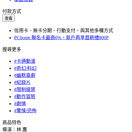
付款方式
查看
信用卡、無卡分期、行動支付，與其他多種方式
PChome 聯名卡最高6%，新戶再享首刷禮800P
搜尋更多
#卡通動漫
#奇幻/科幻
#幽默喜劇
#紀錄片
#限制級禁
#動作冒險
#劇情
#驚悚/恐怖
商品特色
導演：林 鷹