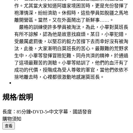
作。尤其當大家知道阿雄家境困苦時，更是充份發揮了
袍澤情深，紛紛濟助。休假時，這些學員如脫疆之馬地
離開營區。當然，又在外面鬧出了新鮮事……。
嚴格的訓練使許多學員被淘汰，為此，小畢對莫班長
有所不諒解，認為他是故意找麻煩。某日，小畢犯錯，
受嚴厲處罰後，以堅忍的毅力苦撐下去而幸好沒有被淘
汰，此後，大家漸明白莫班長的苦心。最艱難的荒野求
生中，小畢等發揮冒險犯難、同舟共濟的精神，於通過
了這項最艱苦的測驗。小畢等結訓了，他們的血汗有了
成功的代價，授階成為受人尊敬的軍官，當他們依依不
捨地離去時，心裡都很激動地感謝莫班長。
規格/說明
長度：85分鐘•DVD-5•中文字幕．國語發音
購物須知
查看