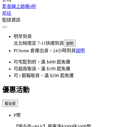
影音線上結帳9折
前往
配送資訊
明早到貨
北北桃限定 7-11快速到貨
說明
PChome 倉庫出貨，24小時到貨
說明
可宅配到府，滿 $490 起免運
可超商取貨，滿 $199 起免運
可 i 郵箱取貨，滿 $290 起免運
優惠活動
看全部
P幣
【限全盈+PAY】單筆滿$5000送100P幣