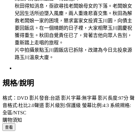
秋田得知消息，亟欲尋找老闆娘母女的下落。老闆娘女
兒因生活所迫墮入風塵，兩人重逢悲喜交集。秋田為解
救老闆娘一家的困境，懇求富家女投資玉川園，向債主
要回飯店。在一個晴朗的日子裡，大家相聚玉川園慶祝
獲得重生。秋田自覺責任已了，背著吉他向眾人告別，
重新踏上走唱的旅程。
片中拍攝景點玉川園飯店已拆除，改建為今日北投泉源
路玉川溫泉大廈。
規格/說明
格式：DVD 影片發音:台語 影片字幕:無字幕 影片長度:97分 聲
音格式:杜比2.0聲道 影片級別:保護級 螢幕比例:4:3 系統規格:
全區/NTSC
購物須知
查看