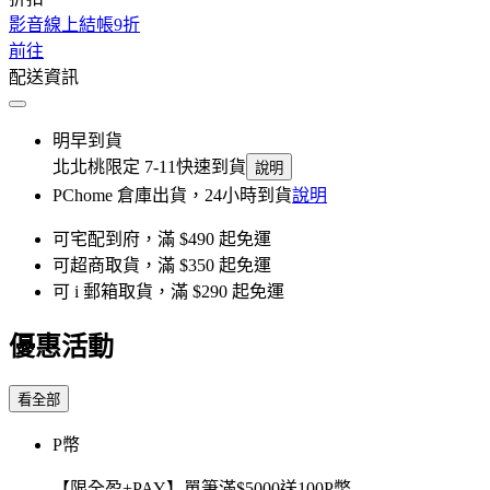
影音線上結帳9折
前往
配送資訊
明早到貨
北北桃限定 7-11快速到貨
說明
PChome 倉庫出貨，24小時到貨
說明
可宅配到府，滿 $490 起免運
可超商取貨，滿 $350 起免運
可 i 郵箱取貨，滿 $290 起免運
優惠活動
看全部
P幣
【限全盈+PAY】單筆滿$5000送100P幣