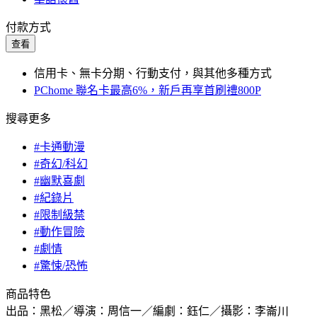
付款方式
查看
信用卡、無卡分期、行動支付，與其他多種方式
PChome 聯名卡最高6%，新戶再享首刷禮800P
搜尋更多
#卡通動漫
#奇幻/科幻
#幽默喜劇
#紀錄片
#限制級禁
#動作冒險
#劇情
#驚悚/恐怖
商品特色
出品：黑松／導演：周信一／編劇：鈺仁／攝影：李崙川