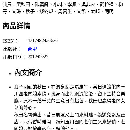
演員：黃秋田、陳雲卿、小林、李鳳、吳非宋、武拉運、柳
哥、文珠、秋子、矮冬瓜、周萬生、文凱、太郎、阿明
商品詳情
4717482426636
ISBN：
出版社：
台聖
2012/03/23
出版日期：
內文簡介
浪子回頭的秋田，在溫泉鄉走唱維生。某日遇流氓向玉
川園老闆娘索債，挺身而出打跑流氓後，留下主持音樂
廳，原本一落千丈的生意日有起色，秋田也贏得老闆女
兒的芳心。
秋田名聲傳出，昔日朋友又上門來糾纏。為避免累及飯
店，只得暫時離開。怎知玉川園的老債主又來逼債，老
闆娘只好放棄飯店，轉讓他人。