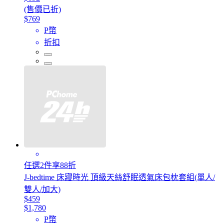
(售價已折)
$769
P幣
折扣
任選2件享88折
J-bedtime 床寢時光 頂級天絲舒眠透氣床包枕套組(單人/
雙人/加大)
$459
$1,780
P幣