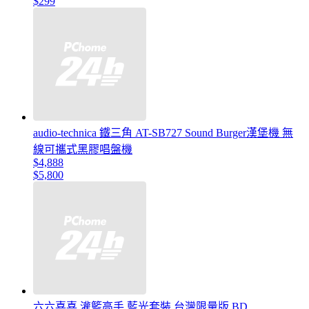
$299
audio-technica 鐵三角 AT-SB727 Sound Burger漢堡機 無
線可攜式黑膠唱盤機
$4,888
$5,800
六六喜喜 灌籃高手 藍光套裝 台灣限量版 BD