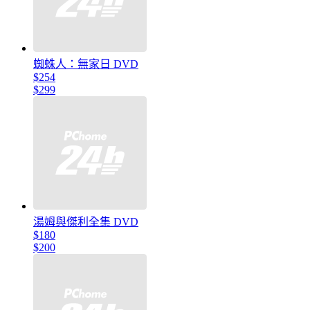
蜘蛛人：無家日 DVD
$254
$299
湯姆與傑利全集 DVD
$180
$200