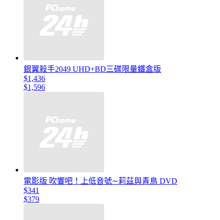
銀翼殺手2049 UHD+BD三碟限量鐵盒版
$1,436
$1,596
電影版 吹響吧！上低音號∼莉茲與青鳥 DVD
$341
$379