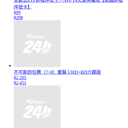
主動式ETF好禮序號卡－APP 14天使用權限【軟體好禮
序號卡】
$99
$298
不可能的任務（7+8）套裝 UHD+BD六碟版
$2,205
$2,451