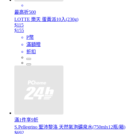
最高折500
LOTTE 樂天 蛋黃派10入(230g)
$115
$155
P幣
滿額贈
折扣
滿1件享9折
S.Pellegrino 聖沛黎洛 天然氣泡礦泉水(750mlx12瓶/箱)
$692