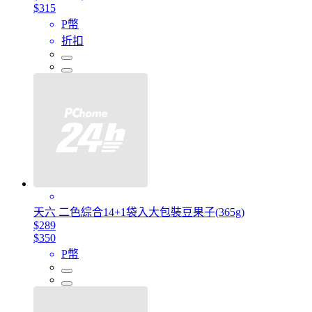
$315
P幣
折扣
天六 二色綜合14+1袋入大包裝豆果子(365g)
$289
$350
P幣