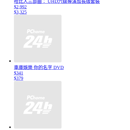
哈比人三部曲： UHD六碟導演加長版套裝
$2,992
$3,325
車庫娛樂 你的名字 DVD
$341
$379