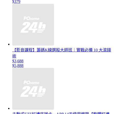
$379
【影音課程】籌碼K線選股大師班｜實戰必備 10 大滾錢
術
$3,688
$5,888