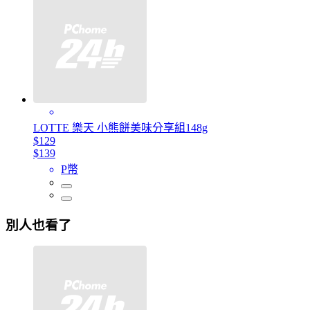
LOTTE 樂天 小熊餅美味分享組148g
$129
$139
P幣
別人也看了