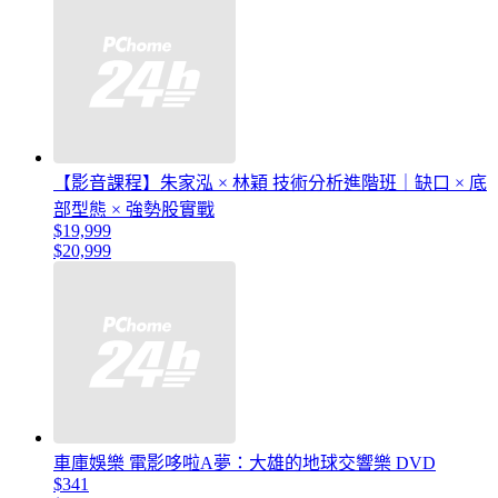
【影音課程】朱家泓 × 林穎 技術分析進階班｜缺口 × 底
部型態 × 強勢股實戰
$19,999
$20,999
車庫娛樂 電影哆啦A夢：大雄的地球交響樂 DVD
$341