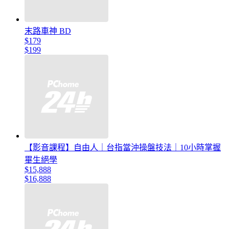
末路車神 BD
$179
$199
【影音課程】自由人｜台指當沖操盤技法｜10小時掌握
畢生絕學
$15,888
$16,888