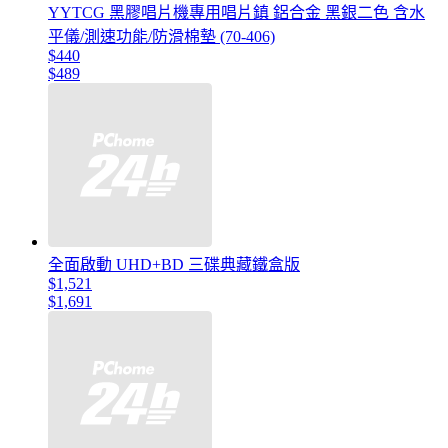
YYTCG 黑膠唱片機專用唱片鎮 鋁合金 黑銀二色 含水
平儀/測速功能/防滑棉墊 (70-406)
$440
$489
全面啟動 UHD+BD 三碟典藏鐵盒版
$1,521
$1,691