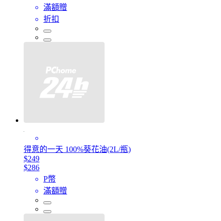
滿額贈
折扣
得意的一天 100%葵花油(2L/瓶)
$249
$286
P幣
滿額贈