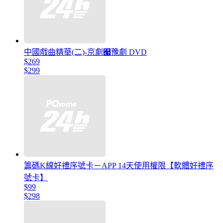
中國戲曲精華(二)-京劇﹧豫劇 DVD
$269
$299
籌碼K線好禮序號卡－APP 14天使用權限【軟體好禮序
號卡】
$99
$298