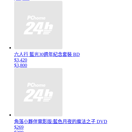
六人行 藍光30週年紀念套裝 BD
$3,420
$3,800
角落小夥伴電影版:藍色月夜的魔法之子 DVD
$269