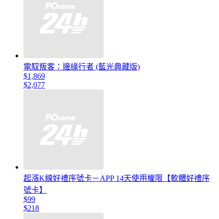
電馭叛客：邊緣行者 (藍光典藏版)
$1,869
$2,077
起漲K線好禮序號卡－APP 14天使用權限【軟體好禮序
號卡】
$99
$218