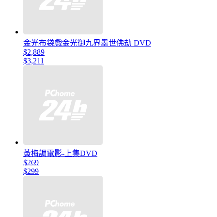
金光布袋戲金光御九界墨世佛劫 DVD
$2,889
$3,211
黃梅調電影-上集DVD
$269
$299