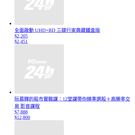
全面啟動 UHD+BD 三碟行家典藏鐵盒版
$2,205
$2,451
阮慕驊的股市實戰課：12堂課帶你精準選股＋高勝率交
易 影音課程
$7,888
$12,800