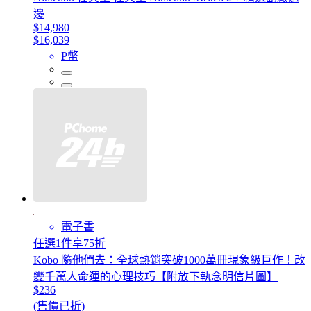
邊
$14,980
$16,039
P幣
電子書
任選1件享75折
Kobo 隨他們去：全球熱銷突破1000萬冊現象級巨作！改
變千萬人命運的心理技巧【附放下執念明信片圖】
$236
(售價已折)