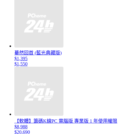
驀然回首 (藍光典藏版)
$1,395
$1,550
【軟體】籌碼K線PC 電腦版 專業版 1 年使用權限
$8,988
$20,690