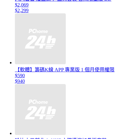
$2,069
$2,299
【軟體】籌碼K線 APP 專業版 1 個月使用權限
$590
$940