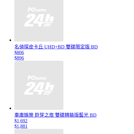
名偵探皮卡丘 UHD+BD 雙碟限定版 BD
$806
$896
車庫娛樂 鈴芽之旅 雙碟精裝版藍光 BD
$1,692
$1,881