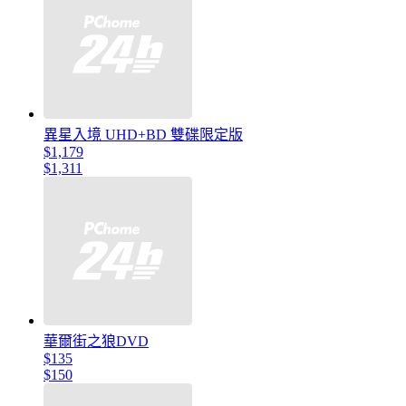
異星入境 UHD+BD 雙碟限定版
$1,179
$1,311
華爾街之狼DVD
$135
$150