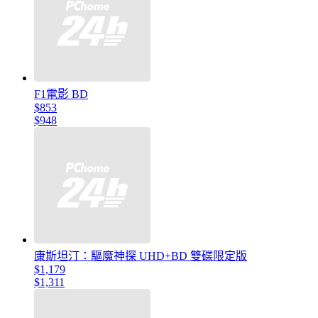
F1電影 BD
$853
$948
康斯坦汀：驅魔神探 UHD+BD 雙碟限定版
$1,179
$1,311