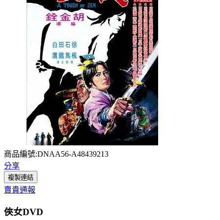
商品編號:DNAA56-A48439213
分享
複製連結
賣貴通報
俠女DVD