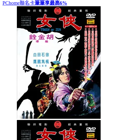
PChome聯名卡
筆筆享最高
6%