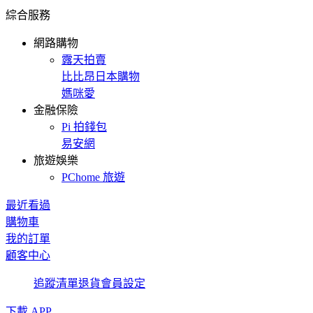
綜合服務
網路購物
露天拍賣
比比昂日本購物
媽咪愛
金融保險
Pi 拍錢包
易安網
旅遊娛樂
PChome 旅遊
最近看過
購物車
我的訂單
顧客中心
追蹤清單
退貨
會員設定
下載 APP