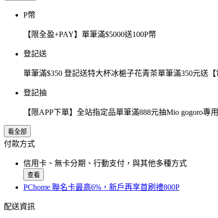
P幣
【限全盈+PAY】單筆滿$5000送100P幣
登記送
單筆滿$350 登記送特大杯冰梔子花青茶單筆滿350元
登記抽
【限APP下單】全站指定品單筆滿888元抽Mio gogor
看全部
付款方式
信用卡、無卡分期、行動支付，與其他多種方式
查看
PChome 聯名卡最高6%，新戶再享首刷禮800P
配送資訊