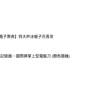
送【電子票券】特大杯冰梔子花青茶
o專用記錄器、國際牌掌上型電鬍刀 (顏色隨機)