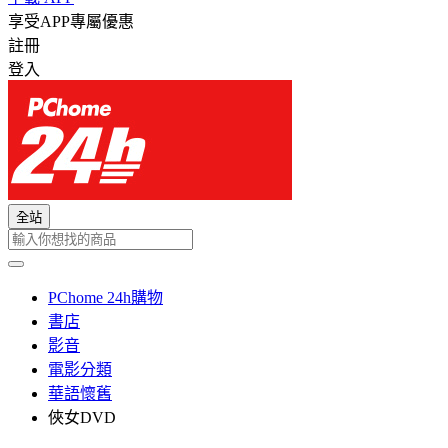
享受APP專屬優惠
註冊
登入
全站
PChome 24h購物
書店
影音
電影分類
華語懷舊
俠女DVD