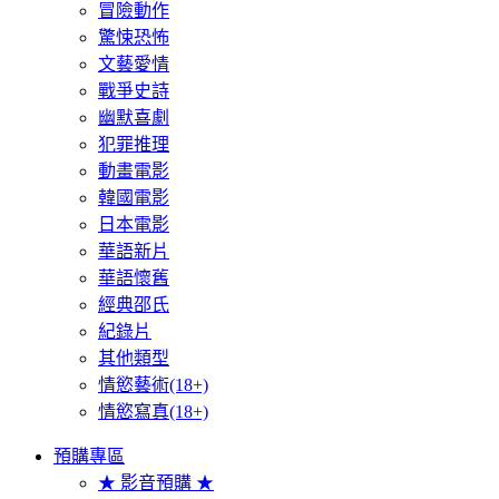
冒險動作
驚悚恐怖
文藝愛情
戰爭史詩
幽默喜劇
犯罪推理
動畫電影
韓國電影
日本電影
華語新片
華語懷舊
經典邵氏
紀錄片
其他類型
情慾藝術(18+)
情慾寫真(18+)
預購專區
★ 影音預購 ★