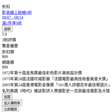
折扣
影音線上結帳9折
08/07
-
08/14
滿1件享9折
說明
5.0
3
則評價
驚喜優惠
折扣價
$89
網路價
$99
1972年第十屆金馬獎最佳彩色影片美術設計獎
1975年第28屆法國坎城影展「法國電影最高技術委員會大獎」
2005年第24屆香港電影金像獎「101港人評選百年最佳華語
名列美國《時代》雜誌影評人票選影史一百部最佳電影及大陸
追蹤
加入購物車
立即購買