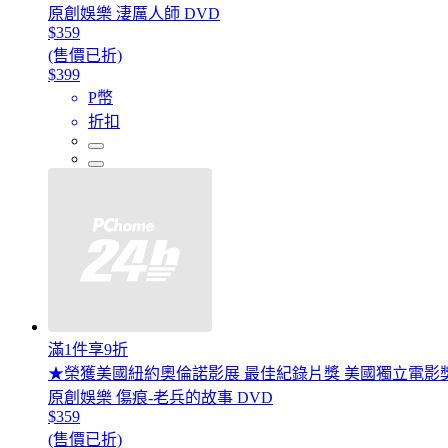
原創娛樂 淒厲人師 DVD
$359
(售價已折)
$399
P幣
折扣
滿1件享9折
★榮獲美國紐約奧倫諾影展 最佳紀錄片獎 美國獨立電影
原創娛樂 傷痕-老兵的故事 DVD
$359
(售價已折)