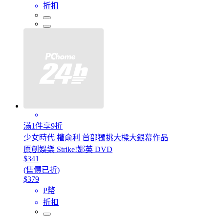
折扣
滿1件享9折
少女時代 權俞利 首部獨挑大樑大銀幕作品
原創娛樂 Strike!娜英 DVD
$341
(售價已折)
$379
P幣
折扣