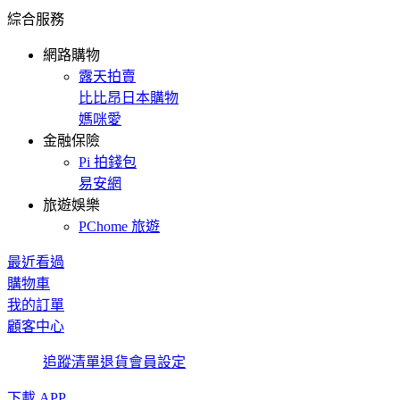
綜合服務
網路購物
露天拍賣
比比昂日本購物
媽咪愛
金融保險
Pi 拍錢包
易安網
旅遊娛樂
PChome 旅遊
最近看過
購物車
我的訂單
顧客中心
追蹤清單
退貨
會員設定
下載 APP