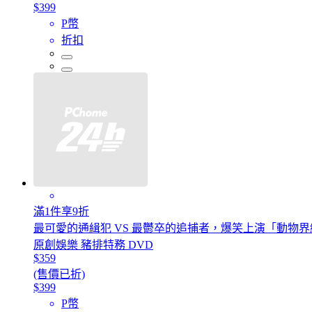
$399
P幣
折扣
滿1件享9折
最可愛的通緝犯 VS 最鬱卒的追捕者，爆笑上演「動物
原創娛樂 豬排特務 DVD
$359
(售價已折)
$399
P幣