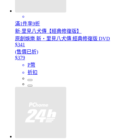
滿1件享9折
新·里見八犬傳【經典修復版】
原創娛樂 新・里見八犬傳 經典修復版 DVD
$341
(售價已折)
$379
P幣
折扣