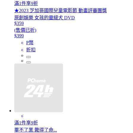
滿1件享9折
★2023 芝加哥國際兒童電影節 動畫評審團獎
原創娛樂 女孩的靈緹犬 DVD
$359
(售價已折)
$399
P幣
折扣
滿1件享9折
畢不了業 斃得了命...