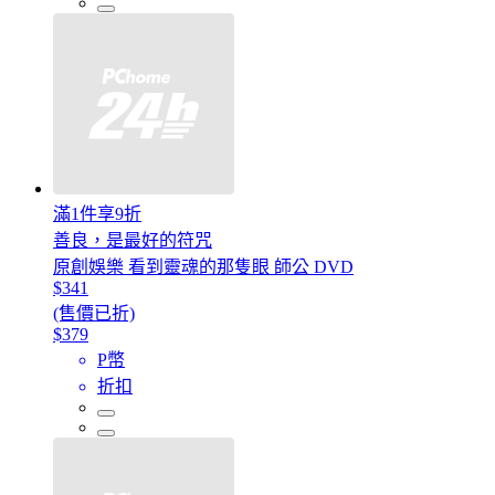
滿1件享9折
善良，是最好的符咒
原創娛樂 看到靈魂的那隻眼 師公 DVD
$341
(售價已折)
$379
P幣
折扣