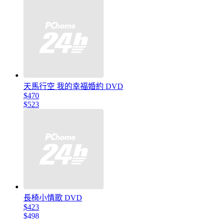
天馬行空 我的幸福婚約 DVD
$470
$523
長椅小情歌 DVD
$423
$498