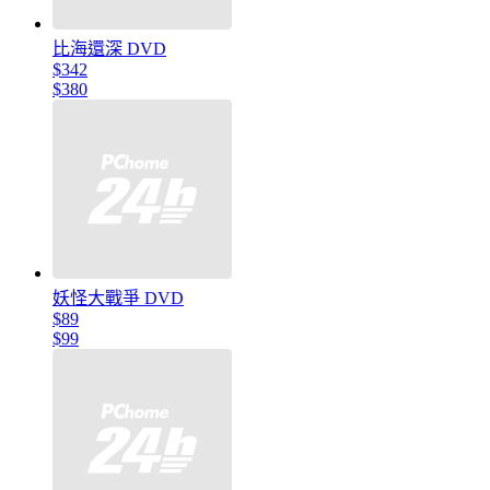
比海還深 DVD
$342
$380
妖怪大戰爭 DVD
$89
$99