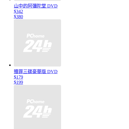
山中的阿彌陀堂 DVD
$342
$380
贖罪三碟豪華版 DVD
$179
$199