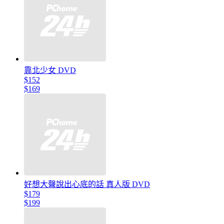
靠北少女 DVD
$152
$169
好想大聲說出心底的話 真人版 DVD
$179
$199