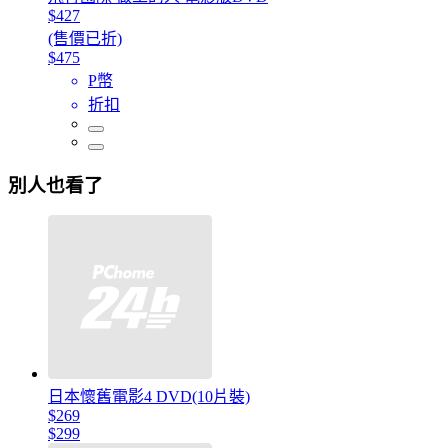
$427
(售價已折)
$475
P幣
折扣
別人也看了
日本懷舊電影4 DVD(10片裝)
$269
$299