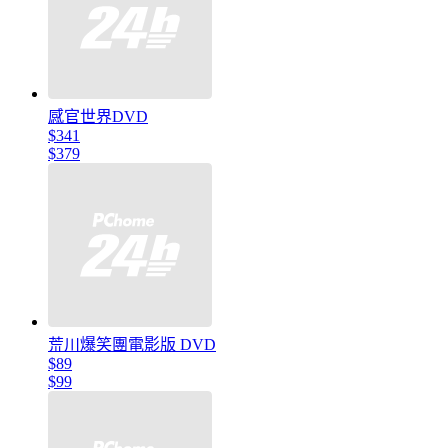
感官世界DVD
$341
$379
荒川爆笑團電影版 DVD
$89
$99