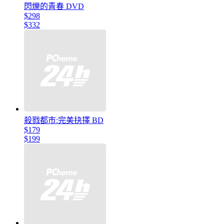
閃爍的青春 DVD
$298
$332
殺戮都市:完美抉擇 BD
$179
$199