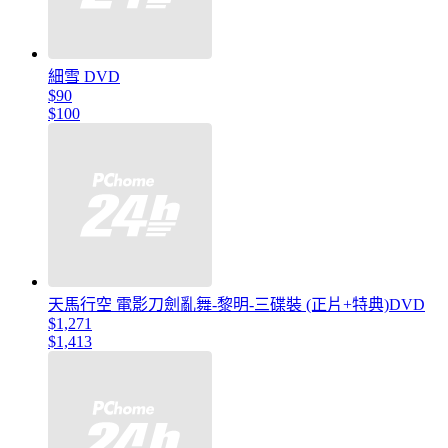
細雪 DVD
$90
$100
天馬行空 電影刀劍亂舞-黎明-三碟裝 (正片+特典)DVD
$1,271
$1,413