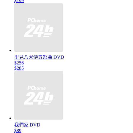
$199
里見八犬傳五部曲 DVD
$256
$285
我們家 DVD
$89