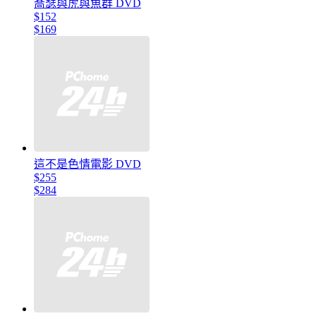
喬瑟與虎與魚群 DVD
$152
$169
這不是色情電影 DVD
$255
$284