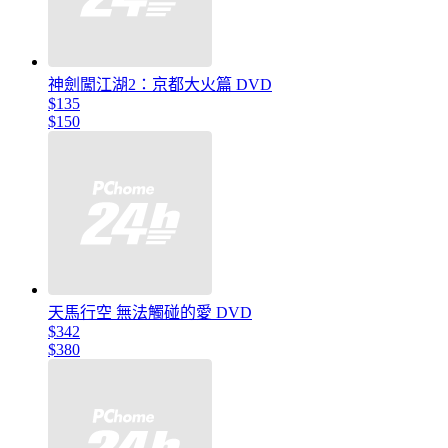
神劍闖江湖2：京都大火篇 DVD
$135
$150
天馬行空 無法觸碰的愛 DVD
$342
$380