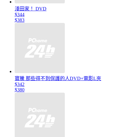
淺田家！ DVD
$344
$383
寶騰 那些得不到保護的人DVD+電影L夾
$342
$380