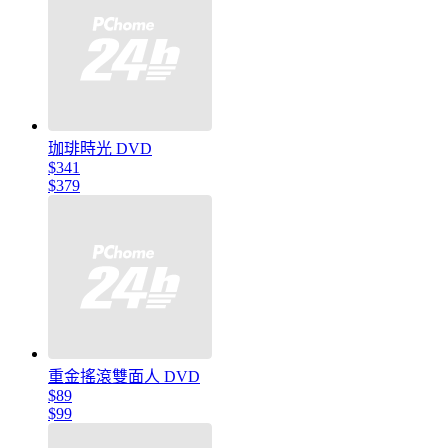
珈琲時光 DVD
$341
$379
重金搖滾雙面人 DVD
$89
$99