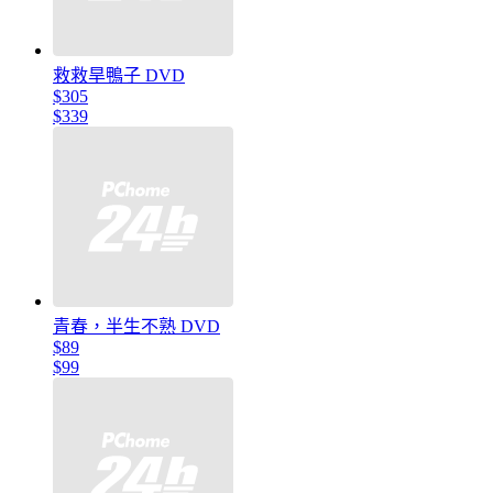
救救旱鴨子 DVD
$305
$339
青春，半生不熟 DVD
$89
$99