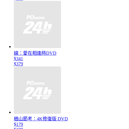
線：愛在相逢時DVD
$341
$379
楢山節考：4K修復版 DVD
$179