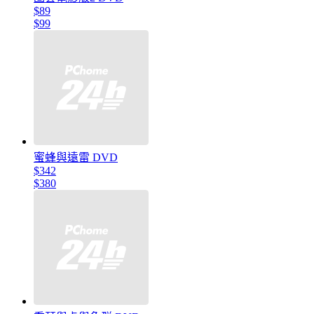
$89
$99
蜜蜂與遠雷 DVD
$342
$380