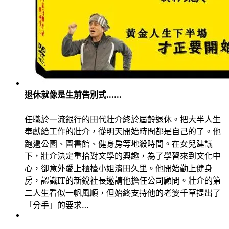
退休就像是生前告別式……
任職於一流銀行的田代壯介終於屆齡退休。把大半人生
奉獻給工作的壯介，從明天開始時間都是自己的了。他
跑遍公園、圖書館、健身房等地殺時間。在女兒建議
下，壯介決定重拾對文學的興趣，為了學習來到文化中
心，卻意外愛上櫃檯小姐濱田久里。他開始勤上健身
房，認識
IT
的新銳社長邀請他擔任公司顧問。壯介的第
二人生看似一帆風順，但始終支持他的老婆千草提出了
「分手」的要求…