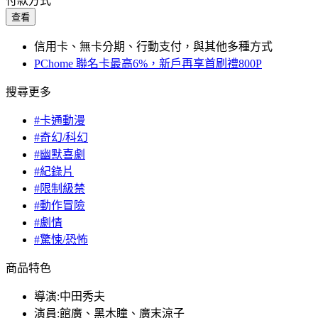
付款方式
查看
信用卡、無卡分期、行動支付，與其他多種方式
PChome 聯名卡最高6%，新戶再享首刷禮800P
搜尋更多
#卡通動漫
#奇幻/科幻
#幽默喜劇
#紀錄片
#限制級禁
#動作冒險
#劇情
#驚悚/恐怖
商品特色
導演:中田秀夫
演員:館廣、黑木瞳、廣末涼子