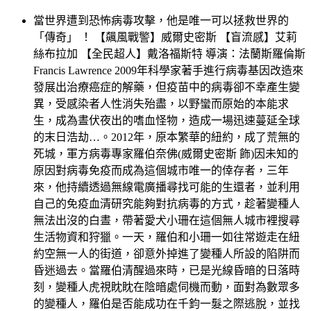
當世界遭到恐怖病毒攻擊，他是唯一可以拯救世界的
「傳奇」 ！ 【飆風戰警】威爾史密斯 【盲流感】艾莉
絲布拉加 【全民超人】戴洛福斯特 導演：法蘭斯羅倫斯
Francis Lawrence 2009年科學家著手進行病毒基因改造來
發展出治療癌症的解藥，但疫苗中的病毒卻不幸產生變
異，受感染者人性消失殆盡，以野蠻而原始的本能求
生，成為晝伏夜出的嗜血怪物，造成一場迅速蔓延全球
的末日浩劫…。2012年，原本繁華的紐約，成了荒無的
死城，軍方病毒專家羅伯奈佛(威爾史密斯 飾)因未知的
原因對病毒免疫而成為這個城市唯一的倖存者，三年
來，他持續透過無線電廣播尋找可能的生還者，並利用
自己的免疫血清研究能夠對抗病毒的方式，趁著變種人
無法出沒的白晝，帶著愛犬小珊在這個無人城市裡搜尋
生活物資和狩獵。一天，羅伯和小珊一如往常遊走在紐
約空無一人的街道，卻意外掉進了變種人所設的陷阱而
昏迷過去。當羅伯清醒過來時，已是光線昏暗的日落時
刻，變種人虎視眈眈在陰暗處伺機而動，面對為數眾多
的變種人，羅伯是否能成功在千鈞一髮之際逃脫，並找