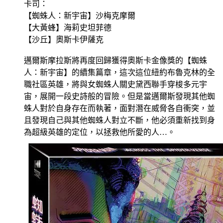
卡司：
【蜘蛛人：新宇宙】沙梅克摩爾
【大黃蜂】海莉史坦菲德
【沙丘】奧斯卡伊薩克
邁爾斯摩拉斯將再度回歸獲得奧斯卡金像獎的【蜘蛛
人：新宇宙】的續集篇章，這次這位紐約布魯克林的全
職社區英雄，將與女蜘蛛人關史黛西聯手穿梭多元宇
宙，展開一段史詩般的冒險。但是當邁爾斯發現其他蜘
蛛人對於自身存在而執著，面對潛在威脅各自衝突，並
且發現自己與其他蜘蛛人對立不斷，他必須重新找到身
為超級英雄的定位，以拯救他所愛的人…。