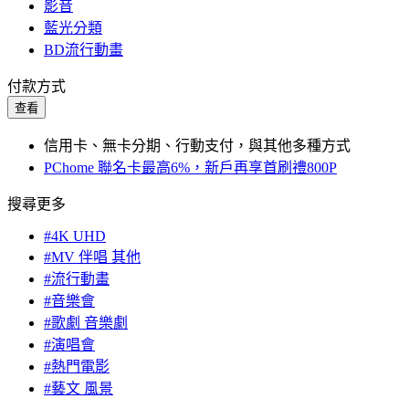
影音
藍光分類
BD流行動畫
付款方式
查看
信用卡、無卡分期、行動支付，與其他多種方式
PChome 聯名卡最高6%，新戶再享首刷禮800P
搜尋更多
#4K UHD
#MV 伴唱 其他
#流行動畫
#音樂會
#歌劇 音樂劇
#演唱會
#熱門電影
#藝文 風景