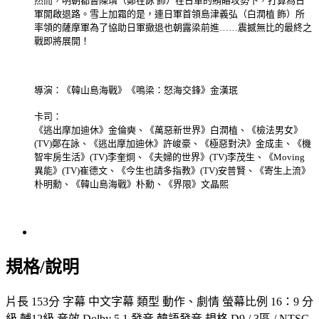
然而，明朝都督陳璘（鄭在詠 飾）在日軍的賄賂攻勢下，打算為日
軍開啟退路。雪上加霜的是，連日軍首領島津義弘（白潤植 飾）所
率領的薩摩軍為了協助日軍撤退也朝露梁前進……震撼無比的最終之
戰即將展開！​
導演：《韓山島海戰》《鳴梁：怒海交鋒》金漢珉
卡司：
《逃出摩加迪休》金倫奭、《萬惡新世界》白潤植、《檢法男女》
(TV)鄭在詠、《逃出摩加迪休》許峻豪、《極惡對決》金成圭、《機
智牢房生活》(TV)李奎炯、《夫婦的世界》(TV)李茂生、《Moving
異能》(TV)崔德文、《今生也請多指教》(TV)安普賢、《寄生上流》
朴明勳、《韓山島海戰》朴勳、《界限》文晶熙
規格/說明
片長 153分 字幕 中文字幕 類型 動作、劇情 螢幕比例 16：9 分
級 輔12級 音效 Dolby 5.1 發音 韓語發音 規格 D9 / 3區 / NTSC