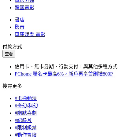
電影分類
韓國電影
書店
影音
車庫娛樂 電影
付款方式
查看
信用卡、無卡分期、行動支付，與其他多種方式
PChome 聯名卡最高6%，新戶再享首刷禮800P
搜尋更多
#卡通動漫
#奇幻/科幻
#幽默喜劇
#紀錄片
#限制級禁
#動作冒險