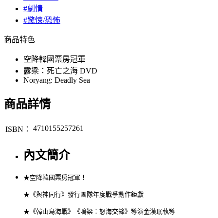
#劇情
#驚悚/恐怖
商品特色
空降韓國票房冠軍
露梁：死亡之海 DVD
Noryang: Deadly Sea
商品詳情
4710155257261
ISBN：
內文簡介
★空降韓國票房冠軍！
★《與神同行》發行團隊年度戰爭動作鉅獻
★《韓山島海戰》《鳴梁：怒海交鋒》導演金漢珉執導