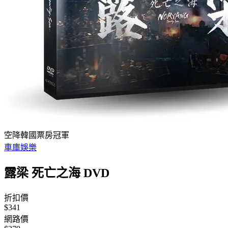
空降韓國票房冠軍
車庫娛樂
露梁 死亡之海 DVD
折扣價
$341
網路價