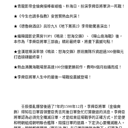
★青龍影帝金倫奭接棒崔岷植、朴海日，扮演李舜臣將軍決一死戰！
★《今生也請多指教》安普賢熱血共演！
★《德魯納酒店》呂珍九X《地下菁英2》李帝勳驚喜演出！
★繼韓國影史票房TOP1《鳴梁：怒海交鋒》、《韓山島海戰》後，
本作為「李舜臣將軍三部曲」精彩最終章，將畫下震撼句點！
★金漢珉導演率領《鳴梁：怒海交鋒》原班團隊斥資超過300億韓元
打造磅礴最終章！
★熱血沸騰海戰場景高達100分鐘更勝前作，費時6個月拍攝而成！
★李舜臣將軍人生中的最後一場戰役震撼登場！
壬辰倭亂爆發後過了7年的1598年12月，李舜臣將軍（金倫奭
飾）得知在日軍首領豐臣秀吉死後日軍急忙打算撤退的消息。李舜臣
將軍認為必須完全殲滅日軍，才是結束這場戰爭的正確方式。於是便
和明朝組成朝明聯合艦隊，阻擋日軍的退路，下定決心要殲滅敵人。