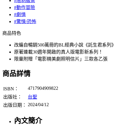
#限制級禁
#動作冒險
#劇情
#驚悚/恐怖
商品特色
改編自暢銷500萬冊的BL經典小說《託生君系列》
原著連載30週年開啟的真人版電影新系列！
限量附贈「電影精美劇照明信片」三款各乙張
商品詳情
4717904909822
ISBN：
出版社：
台聖
2024/04/12
出版日期：
內文簡介