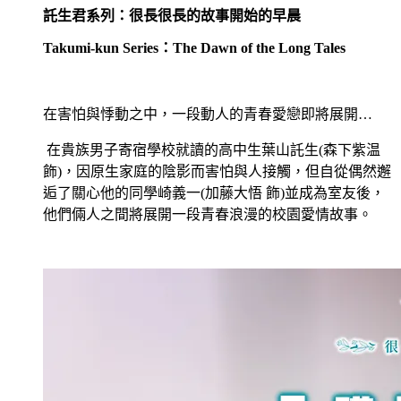
託生君系列：很長很長的故事開始的早晨
Takumi-kun Series
：
The Dawn of the Long Tales
在害怕與悸動之中，一段動人的青春愛戀即將展開…
在貴族男子寄宿學校就讀的高中生葉山託生
(
森下紫温
飾
)
，因原生家庭的陰影而害怕與人接觸，但自從偶然邂
逅了關心他的同學崎義一
(
加藤大悟 飾
)
並成為室友後，
他們倆人之間將展開一段青春浪漫的校園愛情故事。