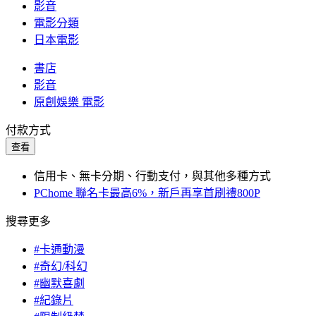
影音
電影分類
日本電影
書店
影音
原創娛樂 電影
付款方式
查看
信用卡、無卡分期、行動支付，與其他多種方式
PChome 聯名卡最高6%，新戶再享首刷禮800P
搜尋更多
#卡通動漫
#奇幻/科幻
#幽默喜劇
#紀錄片