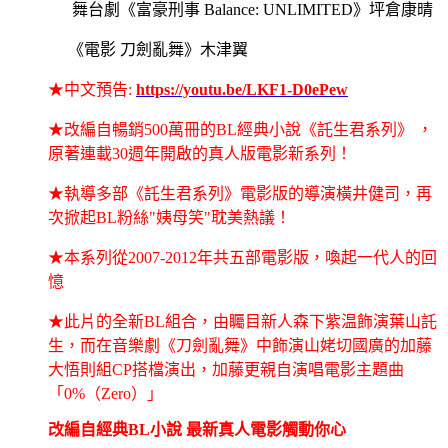
舞台劇《富豪刑事
Balance: UNLIMITED
》坪倉康晴
《電影 刀劍亂舞》木津翼
★中文預告
:
https://youtu.be/LKF1-D0ePew
★改編自暢銷
500
萬冊的
BL
經典小說《託生君系列》 ，
原著連載
30
週年開啟的真人版電影新系列！
★執導多部《託生君系列》電影版的導演橫井健司，再
次掀起
BL
粉絲
"
姨母笑
"
耽美熱議！
★本系列從
2007-2012
年共五部電影版，喚起一代人的回
憶
★此片的全新
BL
組合，由矚目新人森下紫温飾演葉山託
生，而在音樂劇《刀劍亂舞》中飾演山姥切國廣的加藤
大悟則組
CP
搭檔演出，加藤更親自演唱電影主題曲
「
0%
（
Zero
）」
改編自經典
BL
小說 最新真人電影觸動你心