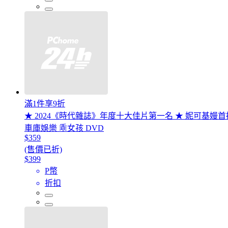
滿1件享9折
★ 2024《時代雜誌》年度十大佳片第一名 ★ 妮可基嫚
車庫娛樂 乖女孩 DVD
$359
(售價已折)
$399
P幣
折扣