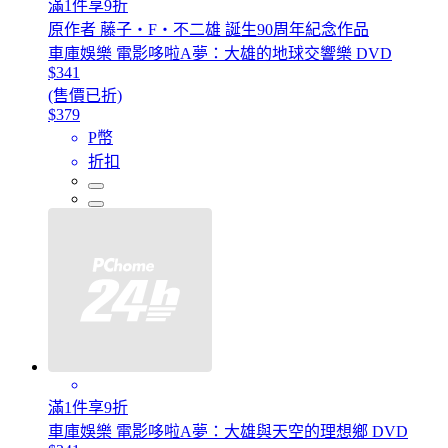
滿1件享9折
原作者 藤子・F・不二雄 誕生90周年紀念作品
車庫娛樂 電影哆啦A夢：大雄的地球交響樂 DVD
$341
(售價已折)
$379
P幣
折扣
滿1件享9折
車庫娛樂 電影哆啦A夢：大雄與天空的理想鄉 DVD