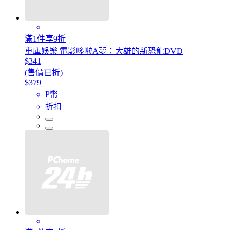
滿1件享9折
車庫娛樂 電影哆啦A夢：大雄的新恐龍DVD
$341
(售價已折)
$379
P幣
折扣