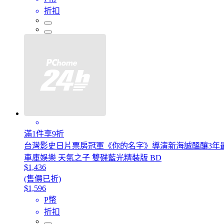
折扣
滿1件享9折
台灣影史日片票房冠軍《你的名字》導演新海誠醞釀3年
車庫娛樂 天氣之子 雙碟藍光精裝版 BD
$1,436
(售價已折)
$1,596
P幣
折扣