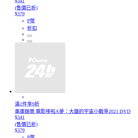
$341
(售價已折)
$379
P幣
折扣
滿1件享9折
車庫娛樂 電影哆啦A夢：大雄的宇宙小戰爭2021 DVD
$341
(售價已折)
$379
P幣