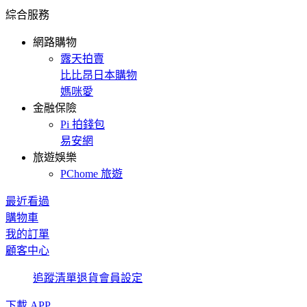
綜合服務
網路購物
露天拍賣
比比昂日本購物
媽咪愛
金融保險
Pi 拍錢包
易安網
旅遊娛樂
PChome 旅遊
最近看過
購物車
我的訂單
顧客中心
追蹤清單
退貨
會員設定
下載 APP