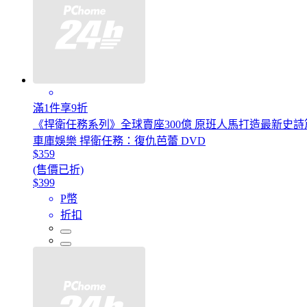
滿1件享9折
《捍衛任務系列》全球賣座300億 原班人馬打造最新史詩
車庫娛樂 捍衛任務：復仇芭蕾 DVD
$359
(售價已折)
$399
P幣
折扣