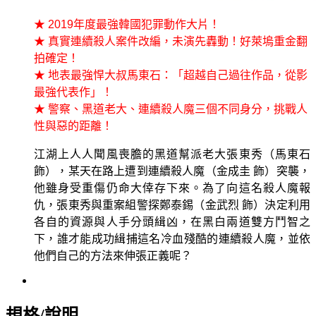
★
2019
年度最強韓國犯罪動作大片！
★ 真實連續殺人案件改編，未演先轟動！好萊塢重金翻
拍確定！
★ 地表最強悍大叔馬東石：「超越自己過往作品，從影
最強代表作」！
★ 警察、黑道老大、連續殺人魔三個不同身分，挑戰人
性與惡的距離！
江湖上人人聞風喪膽的黑道幫派老大張東秀（馬東石
飾），某天在路上遭到連續殺人魔（金成圭 飾）突襲，
他雖身受重傷仍命大倖存下來。為了向這名殺人魔報
仇，張東秀與重案組警探鄭泰錫（金武烈 飾）決定利用
各自的資源與人手分頭緝凶，在黑白兩道雙方鬥智之
下，誰才能成功緝捕這名冷血殘酷的連續殺人魔，並依
他們自己的方法來伸張正義呢？
規格/說明