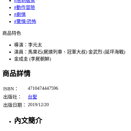
#限制級禁
#動作冒險
#劇情
#驚悚/恐怖
商品特色
導演：李元太
演員：馬東石(屍速列車、冠軍大叔) 金武烈 (延坪海戰)
金成圭 (李屍朝鮮)
商品詳情
4710474447596
ISBN：
出版社：
台聖
2019/12/20
出版日期：
內文簡介