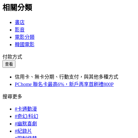
相關分類
書店
影音
電影分類
韓國電影
付款方式
查看
信用卡、無卡分期、行動支付，與其他多種方式
PChome 聯名卡最高6%，新戶再享首刷禮800P
搜尋更多
#卡通動漫
#奇幻/科幻
#幽默喜劇
#紀錄片