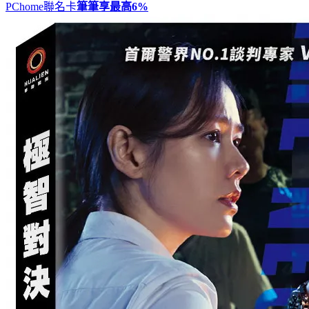
PChome聯名卡
筆筆享最高
6%