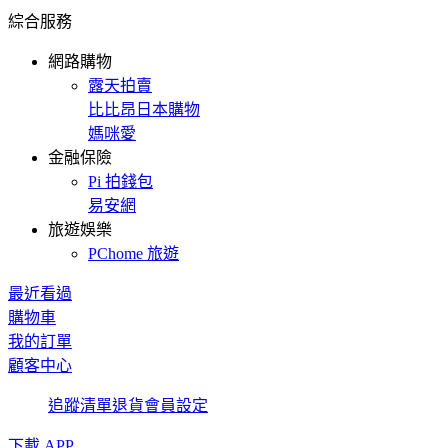
綜合服務
網路購物
露天拍賣
比比昂日本購物
媽咪愛
金融保險
Pi 拍錢包
易安網
旅遊娛樂
PChome 旅遊
最近看過
購物車
我的訂單
顧客中心
追蹤清單
退貨
會員設定
下載 APP