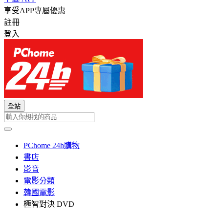
享受APP專屬優惠
註冊
登入
全站
PChome 24h購物
書店
影音
電影分類
韓國電影
極智對決 DVD