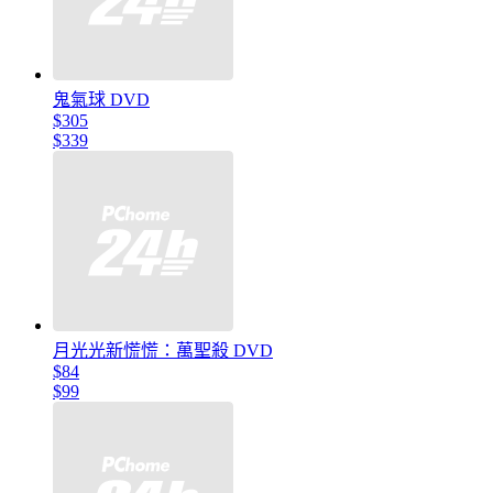
鬼氣球 DVD
$305
$339
月光光新慌慌：萬聖殺 DVD
$84
$99