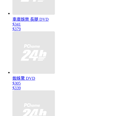
車庫娛樂 長腿 DVD
$341
$379
蜘蛛驚 DVD
$305
$339