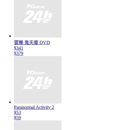
寶騰 鬼天廈 DVD
$341
$379
Paranormal Activity 2
$53
$59