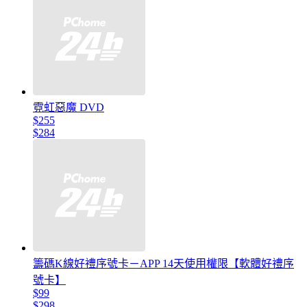
霓虹惡魔 DVD
$255
$284
籌碼K線好禮序號卡－APP 14天使用權限【軟體好禮序
號卡】
$99
$298