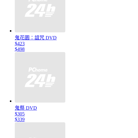
鬼花園：詛咒 DVD
$423
$498
鬼祭 DVD
$305
$339