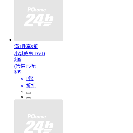
滿1件享9折
小城故事 DVD
$89
(售價已折)
$99
P幣
折扣