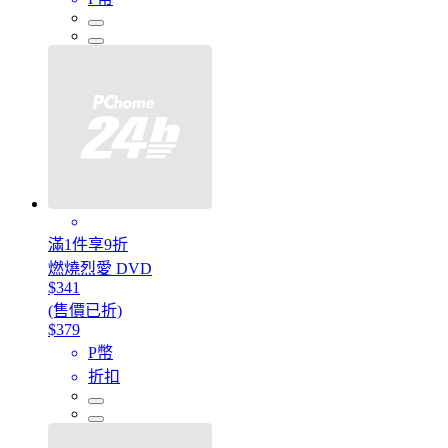
滿1件享9折
燃燒烈愛 DVD
$341
(售價已折)
$379
P幣
折扣