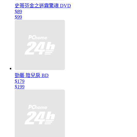
史蒂芬金之迷霧驚魂 DVD
$89
$99
勁藝 陰兒房 BD
$179
$199