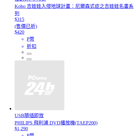
Kobo 吉娃娃入侵地球計畫：尼爾森式症之吉娃娃名畫系
列
$315
(售價已折)
$420
P幣
折扣
USB隨插即放
PHILIPS 飛利浦 DVD播放機(TAEP200)
$1,290
P幣