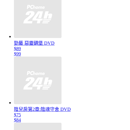
勁藝 惡靈碉堡 DVD
$89
$99
陰兒房第2章:陰魂守舍 DVD
$75
$84