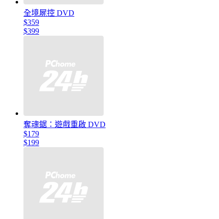
全境屍控 DVD
$359
$399
奪魂鋸：遊戲重啟 DVD
$179
$199