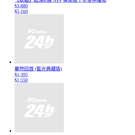
【軟體】起漲K線 APP 專業版 1 年使用權限
$3,880
$5,160
驀然回首 (藍光典藏版)
$1,395
$1,550