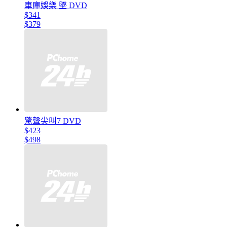
車庫娛樂 墜 DVD
$341
$379
驚聲尖叫7 DVD
$423
$498