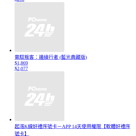
電馭叛客：邊緣行者 (藍光典藏版)
$1,869
$2,077
起漲K線好禮序號卡－APP 14天使用權限【軟體好禮序
號卡】