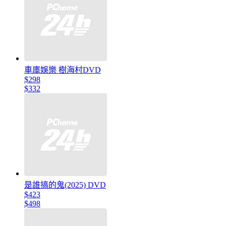
車庫娛樂 樹海村DVD
$298
$332
是誰搞的鬼(2025) DVD
$423
$498