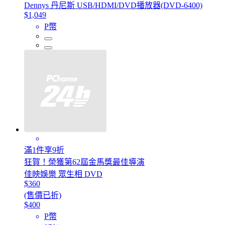
Dennys 丹尼斯 USB/HDMI/DVD播放器(DVD-6400)
$1,049
P幣
滿1件享9折
狂賀！榮獲第62屆金馬獎最佳導演
佳映娛樂 眾生相 DVD
$360
(售價已折)
$400
P幣