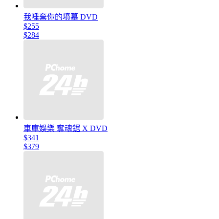
我唾棄你的墳墓 DVD
$255
$284
車庫娛樂 奪魂鋸 X DVD
$341
$379