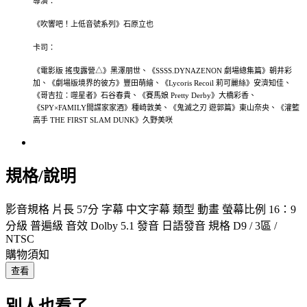
導演：
《吹響吧！上低音號系列》石原立也
卡司：
《電影版 搖曳露營△》黑澤朋世、《SSSS.DYNAZENON 劇場總集篇》朝井彩
加、《劇場版境界的彼方》豐田萌繪、《Lycoris Recoil 莉可麗絲》安濟知佳、
《哥吉拉：噬星者》石谷春貴、《賽馬娘 Pretty Derby》大橋彩香、
《SPY×FAMILY間諜家家酒》種崎敦美、《鬼滅之刃 遊郭篇》東山奈央、《灌籃
高手 THE FIRST SLAM DUNK》久野美咲
規格/說明
影音規格 片長 57分 字幕 中文字幕 類型 動畫 螢幕比例 16：9
分級 普遍級 音效 Dolby 5.1 發音 日語發音 規格 D9 / 3區 /
NTSC
購物須知
查看
別人也看了