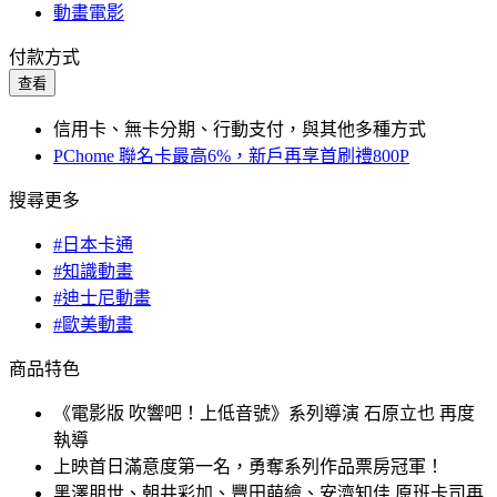
動畫電影
付款方式
查看
信用卡、無卡分期、行動支付，與其他多種方式
PChome 聯名卡最高6%，新戶再享首刷禮800P
搜尋更多
#日本卡通
#知識動畫
#迪士尼動畫
#歐美動畫
商品特色
《電影版 吹響吧！上低音號》系列導演 石原立也 再度
執導
上映首日滿意度第一名，勇奪系列作品票房冠軍！
黑澤朋世、朝井彩加、豐田萌繪、安濟知佳 原班卡司再