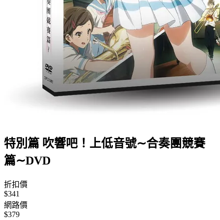
特別篇 吹響吧！上低音號∼合奏團競賽
篇∼DVD
折扣價
$341
網路價
$379