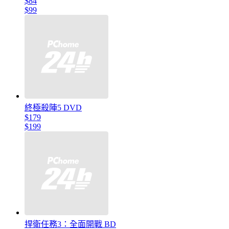
$84
$99
終極殺陣5 DVD
$179
$199
捍衛任務3：全面開戰 BD