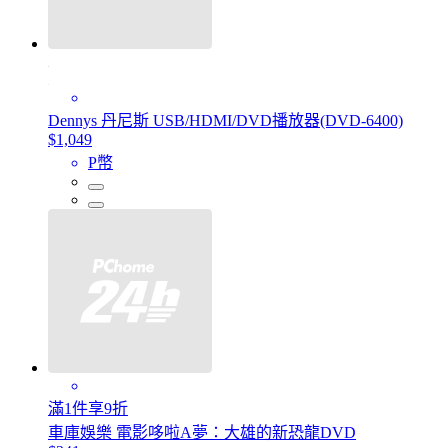
Dennys 丹尼斯 USB/HDMI/DVD播放器(DVD-6400)
$1,049
P幣
滿1件享9折
車庫娛樂 電影哆啦A夢：大雄的新恐龍DVD