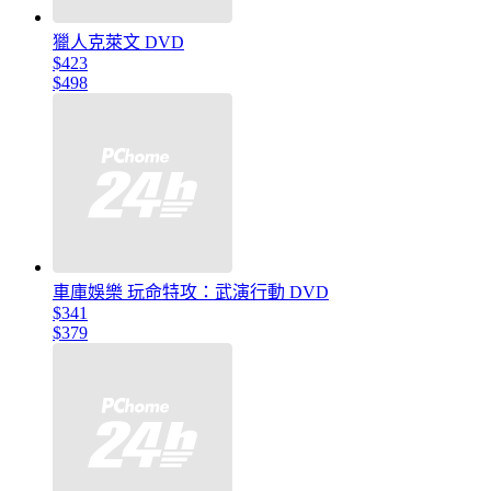
獵人克萊文 DVD
$423
$498
車庫娛樂 玩命特攻：武演行動 DVD
$341
$379