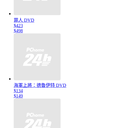
罪人 DVD
$423
$498
海軍上將：德魯伊特 DVD
$134
$149