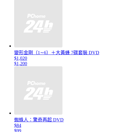
變形金剛（1∼6）＋大黃蜂 7碟套裝 DVD
$1,020
$1,200
蜘蛛人：驚奇再起 DVD
$84
$99