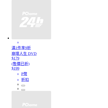
滿1件享9折
崩壞人生 DVD
$179
(售價已折)
$199
P幣
折扣