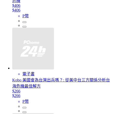
危機
$406
$406
P幣
電子書
Kobo 美國會為台灣出兵嗎？: 從美中台三方關係分析台
海危機最佳解方
$266
$266
P幣