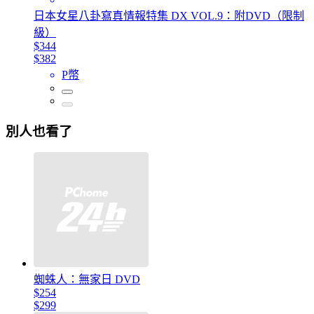
日本女星八卦寫真情報特集 DX VOL.9：附DVD（限制
級）
$344
$382
P幣
別人也看了
蜘蛛人：無家日 DVD
$254
$299