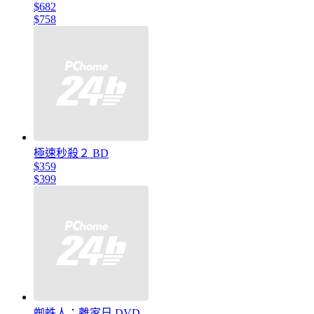
$682
$758
極速秒殺２ BD
$359
$399
蜘蛛人：離家日 DVD