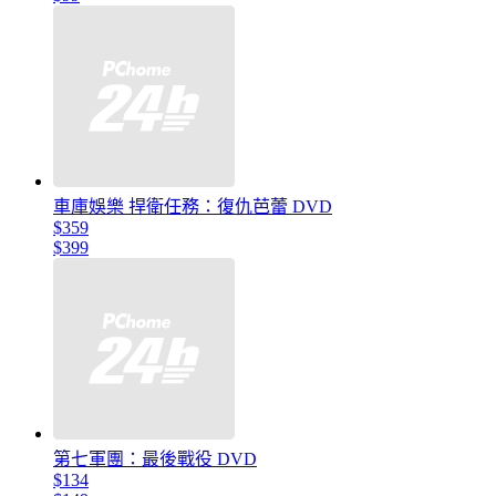
車庫娛樂 捍衛任務：復仇芭蕾 DVD
$359
$399
第七軍團：最後戰役 DVD
$134