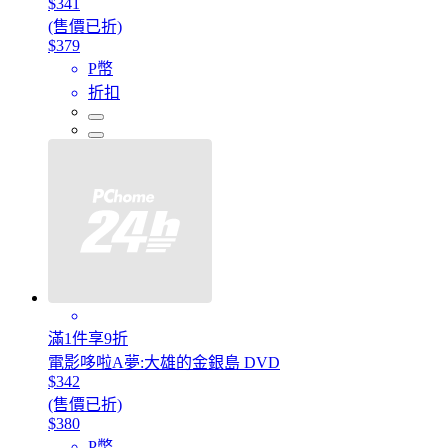
$341
(售價已折)
$379
P幣
折扣
滿1件享9折
電影哆啦A夢:大雄的金銀島 DVD
$342
(售價已折)
$380
P幣