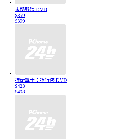
末路雙嬌 DVD
$359
$399
捍衛戰士：獨行俠 DVD
$423
$498