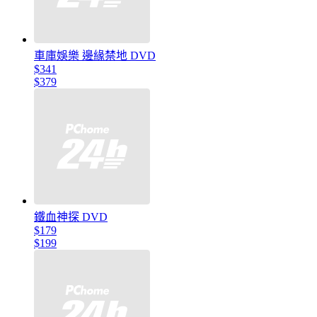
車庫娛樂 邊緣禁地 DVD
$341
$379
鐵血神探 DVD
$179
$199