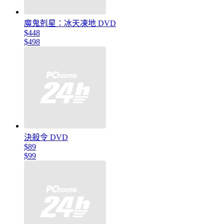
魔鬼剋星：冰天凍地 DVD
$448
$498
決殺令 DVD
$89
$99