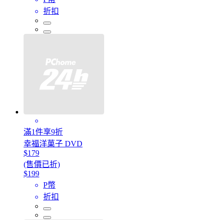
折扣
滿1件享9折
幸福洋菓子 DVD
$179
(售價已折)
$199
P幣
折扣