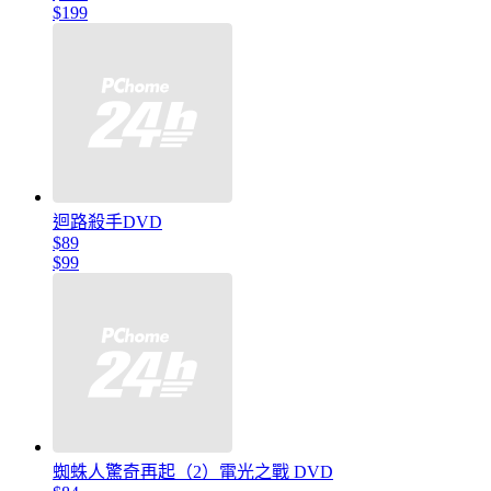
$199
迴路殺手DVD
$89
$99
蜘蛛人驚奇再起（2）電光之戰 DVD