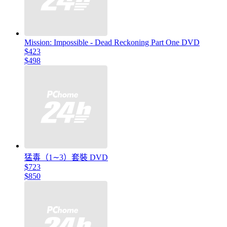
Mission: Impossible - Dead Reckoning Part One DVD
$423
$498
猛毒（1∼3）套裝 DVD
$723
$850