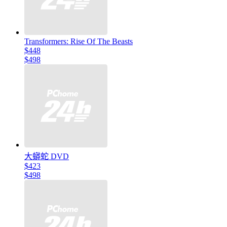
Transformers: Rise Of The Beasts
$448
$498
大蟒蛇 DVD
$423
$498