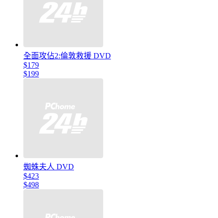
全面攻佔2:倫敦救援 DVD
$179
$199
蜘蛛夫人 DVD
$423
$498