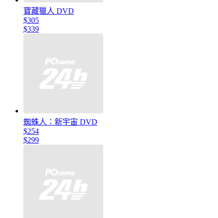
寶藏獵人 DVD
$305
$339
蜘蛛人：新宇宙 DVD
$254
$299