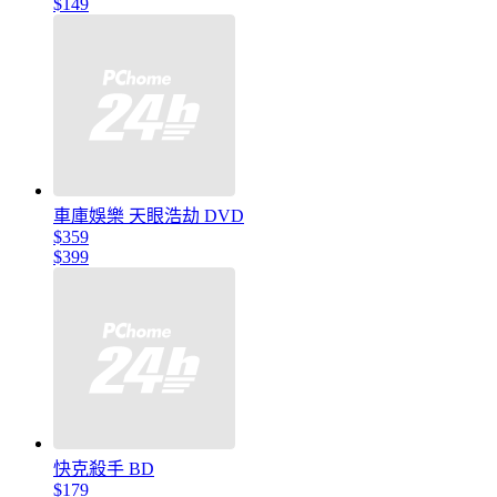
$149
車庫娛樂 天眼浩劫 DVD
$359
$399
快克殺手 BD
$179