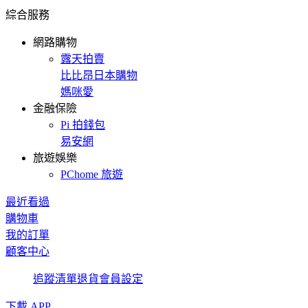
綜合服務
網路購物
露天拍賣
比比昂日本購物
媽咪愛
金融保險
Pi 拍錢包
易安網
旅遊娛樂
PChome 旅遊
最近看過
購物車
我的訂單
顧客中心
追蹤清單
退貨
會員設定
下載 APP