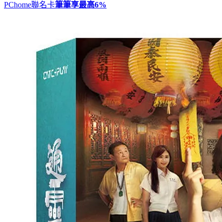
PChome聯名卡
筆筆享最高
6%