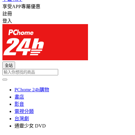
享受APP專屬優惠
註冊
登入
全站
PChome 24h購物
書店
影音
電視分類
台灣劇
通靈少女 DVD