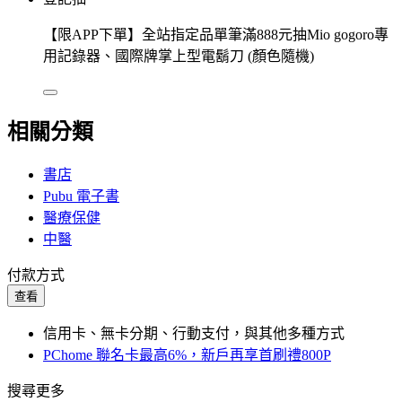
【限APP下單】全站指定品單筆滿888元抽Mio gogoro專
用記錄器、國際牌掌上型電鬍刀 (顏色隨機)
相關分類
書店
Pubu 電子書
醫療保健
中醫
付款方式
查看
信用卡、無卡分期、行動支付，與其他多種方式
PChome 聯名卡最高6%，新戶再享首刷禮800P
搜尋更多