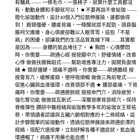
有輔具 —— 一條毛巾、一張椅子、就算什麼工具都沒
有，動動身體和手腳就可以！ ■ 不要再說不會瑜珈 ——
簡化瑜珈動作，設計40個入門拉筋伸展操，誰都做得
到！ 肩頸僵硬、腰痠背痛、一睡醒就提不起勁、頭昏腦
脹呵欠連連、身心俱疲卻難以入眠等等，這些「不是
病」的困擾，卻讓我們的生活品質直線下降……其實都
是因為 —— 身體的氣血堵住了。 ★ 胸悶，心情鬱悶
時，你需要——疏通心經 按按膻中穴，舒緩情緒，改善
心悸 做做扶牆舞蹈式——幫助增進專注力，拋開負面情
緒 ★ 頸部僵硬，頭痛不適時，你需要——疏通膽經 按
按膏肓穴，緩解痠麻，使呼吸順暢 做做三角前彎式——
促進心臟與血液循環，改善頭部不適 ★ 腰部痠痛，下背
痛時，你需要——疏通膀胱經 按按命門穴，消除疲勞，
強化腎功能 做做拔瓦斯式——深層按摩背部經穴，保持
脊椎彈性 鑽研中醫經絡與瑜珈教學多年的瑜珈女王蔡祐
慈，帶領讀者認識與五臟六腑相對應的十二條經絡，設
計步驟簡單的瑜珈動作，透過拉筋伸展操來疏通瘀滯的
經絡，搭配穴道按摩，立刻紓解各種不適症狀。氣血循
環通暢了，病痛不用藥也能自癒！