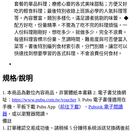
套餐的單品料理；療癒心靈的各式美味甜點；方便又好
吃的輕食料理；最後特別收錄上班族必學的人氣料理等
等。內容豐富，類別多樣化，滿足讀者挑剔的味蕾。 ◆
配方好吃，份量精準，不需為了吃不完的料理煩惱，一
人份料理剛剛好，想吃多少，就做多少，完全不浪費。
每道料理皆標示份量、烹調時間、難易度與可否便當入
菜等。書後特別編列食材索引表，分門別類，讓您可以
快速找到想要學習的各式料理，不會浪費任何食材。
規格/說明
1. 本商品為數位內容商品，非實體紙本書籍 2. 電子書兌換網
址：
https://www.pubu.com.tw/voucher
3. Pubu 電子書僅適用在
手機、平板下載 Pubu App（
前往下載
）、
Pubook 電子閱讀
器
，或以瀏覽器閱讀。
備註
1. 訂單確認交易成功後，請稍候 5 分鐘待系統派送兌換碼後前