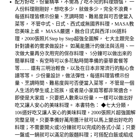
配方好吃，份量精準，不需為了吃不完的料理煩惱， 一
人份料理剛剛好，想吃多少，就做多少，完全不浪費。
每道料理皆標示份量、烹調時間、難易度與可否便當入
菜等， 不管中式、日式、西式或無國界料理，MASA教
您美味上桌。 MASA嚴選，融合日式與西洋106道料
理，2000張照片Step by Step超強全圖解， 七大主題完全
針對讀者的需求做設計。 如萬能醬汁的做法與活用、一
次做大量再分次用完的保存料理、 5分鐘可以做出來的
簡單料理、有空時可以多花點時間準備的豪華套餐等
等…… 還有三明治輕食，以及在日本非常流行的點心食
譜等等。 少份量設計，做法彈性，每道料理皆標示份
量、烹調時間、難易度與可否便當入菜等， 不管是一個
人生活的學生或上班族，或者是小家庭等都非常適合。
即使是大家庭，只要把人數乘以份量，一樣可以做出好
吃又讓人安心的美味料理。 本書特色： ◆七大分類，
106道好吃又讓人安心的美味料理，2000張照片超強圖解
完整呈現。只要準備好萬用醬汁就可以馬上變出好吃的
料理；不需要開火或5分鐘就可以完成的各式小菜；只要
一盤或一鍋就可以滿足的飯麵料理；可搭配白飯或組成