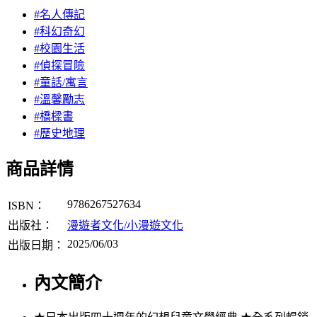
#名人傳記
#科幻奇幻
#校園生活
#偵探冒險
#童話/寓言
#溫馨勵志
#橋樑書
#歷史地理
商品詳情
9786267527634
ISBN：
出版社：
漫遊者文化/小漫遊文化
2025/06/03
出版日期：
內文簡介