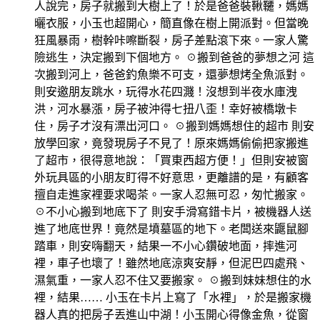
人說完，房子就搬到大樹上了！於是爸爸裝鞦韆，媽媽
曬衣服，小玉也超開心，簡直像在樹上開派對。但當晚
狂風暴雨，樹幹咔嚓斷裂，房子差點滾下來。一家人驚
險逃生，決定搬到下個地方。 ☉搬到爸爸的夢想之河 這
次搬到河上，爸爸釣魚樂不可支，還夢想烤全魚派對。
則安邀朋友跳水，玩得水花四濺！沒想到半夜水庫洩
洪，河水暴漲，房子被沖得七扭八歪！幸好被橋墩卡
住，房子才沒有漂出河口。 ☉搬到媽媽想住的超市 則安
放學回家，竟發現房子不見了！原來媽媽偷偷把家搬進
了超市，很得意地說：「買東西超方便！」但則安被窗
外玩具區的小朋友盯得不好意思，更離譜的是，有顧客
擅自走進家裡要求喝茶。一家人忍無可忍，匆忙搬家。
☉不小心搬到地底下了 則安手滑寫錯卡片，被機器人送
進了地底世界！竟然是墳墓區的地下。老闆送來鼴鼠腳
踏車，則安嗨翻天，結果一不小心鑽破地面，摔進河
裡，車子也壞了！雖然地底涼爽安靜，但泥巴四處飛、
濕氣重，一家人忍不住又要搬家。 ☉搬到妹妹想住的水
裡，結果…… 小玉在卡片上寫了「水裡」，於是搬家機
器人真的把房子丟進山中湖！小玉開心得像金魚，從窗