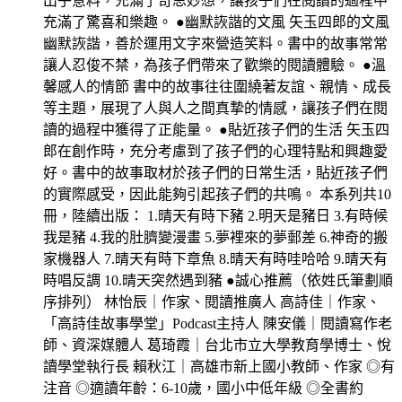
出乎意料，充滿了奇思妙想，讓孩子們在閱讀的過程中
充滿了驚喜和樂趣。 ●幽默詼諧的文風 矢玉四郎的文風
幽默詼諧，善於運用文字來營造笑料。書中的故事常常
讓人忍俊不禁，為孩子們帶來了歡樂的閱讀體驗。 ●溫
馨感人的情節 書中的故事往往圍繞著友誼、親情、成長
等主題，展現了人與人之間真摯的情感，讓孩子們在閱
讀的過程中獲得了正能量。 ●貼近孩子們的生活 矢玉四
郎在創作時，充分考慮到了孩子們的心理特點和興趣愛
好。書中的故事取材於孩子們的日常生活，貼近孩子們
的實際感受，因此能夠引起孩子們的共鳴。 本系列共10
冊，陸續出版： 1.晴天有時下豬 2.明天是豬日 3.有時候
我是豬 4.我的肚臍變漫畫 5.夢裡來的夢郵差 6.神奇的搬
家機器人 7.晴天有時下章魚 8.晴天有時哇哈哈 9.晴天有
時唱反調 10.晴天突然遇到豬 ●誠心推薦（依姓氏筆劃順
序排列） 林怡辰｜作家、閱讀推廣人 高詩佳｜作家、
「高詩佳故事學堂」Podcast主持人 陳安儀｜閱讀寫作老
師、資深媒體人 葛琦霞｜台北市立大學教育學博士、悅
讀學堂執行長 賴秋江｜高雄市新上國小教師、作家 ◎有
注音 ◎適讀年齡：6-10歲，國小中低年級 ◎全書約