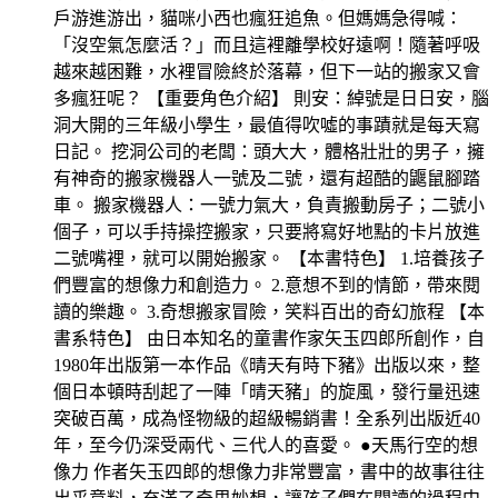
戶游進游出，貓咪小西也瘋狂追魚。但媽媽急得喊：
「沒空氣怎麼活？」而且這裡離學校好遠啊！隨著呼吸
越來越困難，水裡冒險終於落幕，但下一站的搬家又會
多瘋狂呢？ 【重要角色介紹】 則安：綽號是日日安，腦
洞大開的三年級小學生，最值得吹噓的事蹟就是每天寫
日記。 挖洞公司的老闆：頭大大，體格壯壯的男子，擁
有神奇的搬家機器人一號及二號，還有超酷的鼴鼠腳踏
車。 搬家機器人：一號力氣大，負責搬動房子；二號小
個子，可以手持操控搬家，只要將寫好地點的卡片放進
二號嘴裡，就可以開始搬家。 【本書特色】 1.培養孩子
們豐富的想像力和創造力。 2.意想不到的情節，帶來閱
讀的樂趣。 3.奇想搬家冒險，笑料百出的奇幻旅程 【本
書系特色】 由日本知名的童書作家矢玉四郎所創作，自
1980年出版第一本作品《晴天有時下豬》出版以來，整
個日本頓時刮起了一陣「晴天豬」的旋風，發行量迅速
突破百萬，成為怪物級的超級暢銷書！全系列出版近40
年，至今仍深受兩代、三代人的喜愛。 ●天馬行空的想
像力 作者矢玉四郎的想像力非常豐富，書中的故事往往