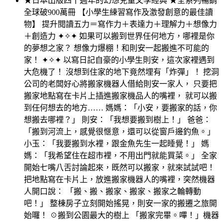
★日本出版四十週年的幻想兒童文學經典 ★全系列暢銷
全球破900萬冊 【小學生練習寫作及激發創意的最佳讀
物】 提升閱讀五力＝寫作力＋表達力＋理解力＋想像力
＋創造力 ✦✧✦ 如果可以搬到世界任何地方，哪裡是你
的夢想之家？ 想像力爆棚！和則安一起搬進不可能的
家！ ✦✧✦ 以寫日記自豪的小學生則安，這次家裡遇到
大危機了！ 沒想到住家的地下竟然埋有「炸彈」！ 挖洞
公司的老闆好心將搬家機器人借給則安一家人， 只要把
搬家地點寫在卡片上插進搬家機品人的嘴裡， 就可以搬
到任何想去的地方…… 媽媽：「小安，要搬家的話，你
想搬去哪裡？」 則安：「我想要搬到樹上！」 爸爸：
「搬到河流上，感覺很愜意，還可以從窗戶邊釣魚。」
小玉：「我要搬到水裡，跟金魚先生一起睡覺！」 媽
媽：「我希望住在超市裡，不用出門就能買菜。」 全家
開始七嘴八舌討論起來，既然可以搬家，就來試試吧！
把地點寫在卡片上，放進搬家機器人的嘴裡，突然機器
人開口說： 「搬、搬、搬家、搬家、搬家之輪轉動
吧！」 整棟房子立刻開始搖晃，則安一家的搬遷之旅開
始囉！ ☉搬到公園最大的樹上 「搬家完畢。嗶！」機器