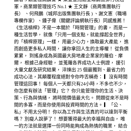
軍，商業類管理技巧 No.1 ★ 王文靜（商周集團執行
長） 、何飛鵬（城邦出版集團執行長 ) 、謝文憲（職場
專欄作家）、鍾子偉（關鍵評論網執行長）同感推薦！
《生活槓桿》不是一本關於「時間管理」的書， 而是一
種生活哲學， 就像「只用一個支點，就能撐起全世界」
的「槓桿原理」一樣， 用最少心力，換取最大產能， 進
而創造更多私人時間， 讓你拿回人生的主導權！ 從負債
累累， 到搖身成為英國最大房地產企業家的羅伯．摩
爾， 根據己身經驗， 並蒐羅各界成功人士例證， 援引
大量文獻及研究結果， 淬煉出 25 個最獨到、最省力的
成功心法，其顛覆程度絕對令你咋舌稱奇： ▎沒有時間
管理這回事！ 每個人一天都只有24小時，不多也不少，
你怎麼有辦法「管理」它？ 你只能管理你的生活、決
策、行為與情緒， 將時間價值最大化。 問題從來不是時
間的多寡，而是你使用與投資時間的方法。 ▎「公、
私」不用太分明！ 你以為工作與生活真的可以達到平衡
嗎？ 別癡人說夢了！ 想要獲得最大的幸福與自由， 唯
一的方法就是選擇一份同時能夠成為熱情的職業， 結合