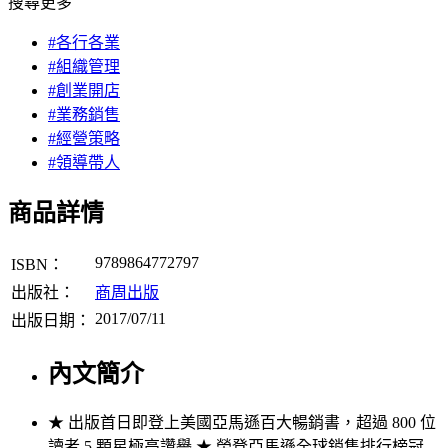
搜尋更多
#各行各業
#組織管理
#創業開店
#業務銷售
#經營策略
#領導帶人
商品詳情
9789864772797
ISBN：
出版社：
商周出版
2017/07/11
出版日期：
內文簡介
★ 出版首日即登上美國亞馬遜百大暢銷書，超過 800 位
讀者 5 顆星極高讚譽 ★ 榮登亞馬遜全球銷售排行榜冠