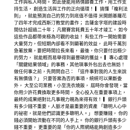
工作與私人時間。 如此便能用熱情餵養工作，用工作支
持生活， 創造生活與工作的正向循環！ ▎搞懂「複利法
則」，就能預測自己的努力到底值不值得 米開朗基羅花
了四年才完成西斯汀教堂的畫作； 吉薩金字塔的建設時
間估計超過二十年； 凡爾賽宮耗費五十年才竣工。 如今
這些作品都帶來極為可觀的收益！ 有些工作一開始需要
大量努力，但短期內卻看不到顯著的效益， 此時千萬別
急著放棄，要把時間拉長來看， 最後，你只要付出極少
的努力， 就能輕而易舉得到最豐碩的獲益。 ▎專心處理
「關鍵結果領域」的事務，其他瑣事外包出去也無妨！
做任何事之前，先問問自己： 「這件事對我的人生來說
有無價值？」 只要答案為否的事項，統統可以果斷委
外， 大至公司業務，小至洗衣燒飯， 屆時你會發現，當
你用少許花費換取更多時間， 全心投入在重要事項上，
最終的成果絕對比凡事親力親為來得有效！ ▎銀行戶頭
有多少錢不重要，人脈才是最重要的資產 「聰明人心中
的祕密，就是他們認識更多聰明人。」 想要賺錢， 你的
錢必須開始流動在不同的人手上。 你的銀行戶頭有多少
錢不重要， 更重要的是「你的人際網絡能夠創造多少