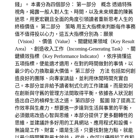
錢」。 本書分為四個部分： 第一部分 概念 透過特殊
視角，揭露一般人對人生、時間，以及未來規畫的陳舊
迷思，用更宏觀且全面的角度引領讀者重新思考人生的
終極價值。 第二部分 策略 用五大指標來判斷每件事務
值不值得投以心力，這五大指標分別為：願景
（Vision）、價值（Value）、關鍵結果領域（Key Result
Area）、創造收入工作（Incoming-Generating Task）、關
鍵績效指標（Key Performance Indicator），依序搞懂這
五項指標，便能適才適用，在對的時間做對的事情，以
最少的心力換取最大價值。 第三部分 方法 包括如何創
造良好的團隊、向專家請益，並利用休閒時間充實自
己。本部分並非給予讀者制式化的工作建議，而是如何
在創新與守舊的管理方法間取得平衡，依據各人狀況創
造出自己的槓桿生活之道。 第四部分 藍圖 除了提高工
作效率與生產力，想要進一步達到生活與事業的平衡，
必須徹底改造心智與思維，本部分提供了更多翻轉性的
思維，並建議許多好用的工具網站、應用程式和設備。
無論是工作、財富，還是生活，只要找對施力點，就能
以最少時間獲取最大效益， 從此，你可以優遊於工作和