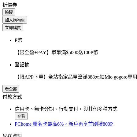
折價券
追蹤
加入購物車
立即購買
P幣
【限全盈+PAY】單筆滿$5000送100P幣
登記抽
【限APP下單】全站指定品單筆滿888元抽Mio gogor
看全部
付款方式
信用卡、無卡分期、行動支付，與其他多種方式
查看
PChome 聯名卡最高6%，新戶再享首刷禮800P
配送資訊