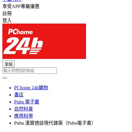
享受APP專屬優惠
註冊
登入
全站
PChome 24h購物
書店
Pubu 電子書
自然科普
應用科學
Pubu 漢寶德談現代建築（Pubu電子書）