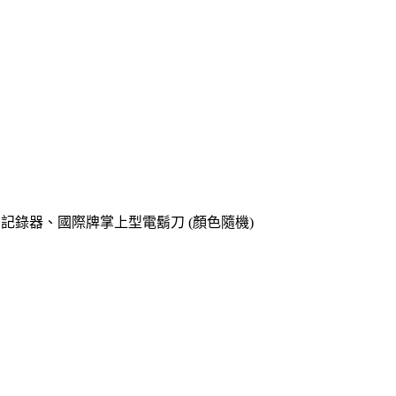
o專用記錄器、國際牌掌上型電鬍刀 (顏色隨機)