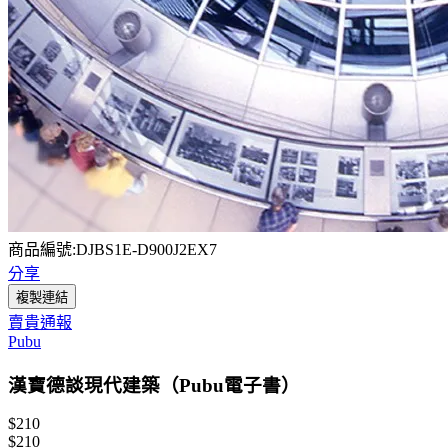
商品編號:DJBS1E-D900J2EX7
分享
複製連結
賣貴通報
Pubu
漢寶德談現代建築（Pubu電子書）
$210
$210