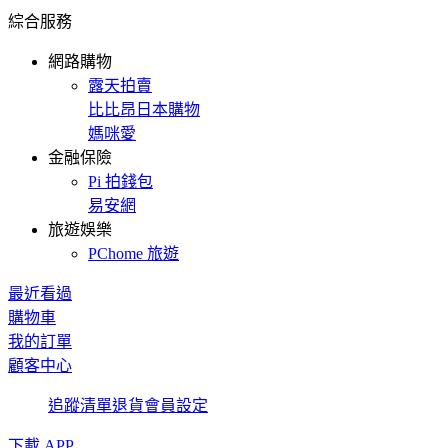
綜合服務
網路購物
露天拍賣
比比昂日本購物
媽咪愛
金融保險
Pi 拍錢包
易安網
旅遊娛樂
PChome 旅遊
最近看過
購物車
我的訂單
顧客中心
追蹤清單
退貨
會員設定
下載 APP