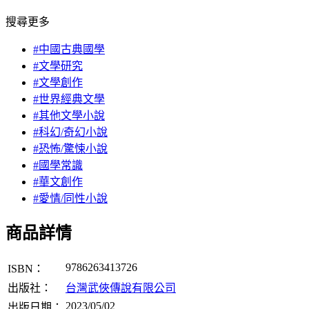
搜尋更多
#中國古典國學
#文學研究
#文學創作
#世界經典文學
#其他文學小說
#科幻/奇幻小說
#恐怖/驚悚小說
#國學常識
#華文創作
#愛情/同性小說
商品詳情
9786263413726
ISBN：
出版社：
台灣武俠傳說有限公司
2023/05/02
出版日期：