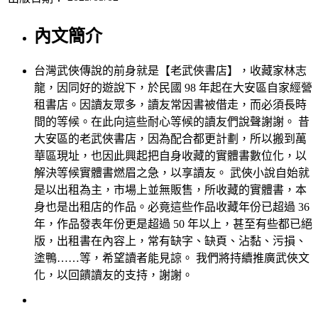
內文簡介
台灣武俠傳說的前身就是【老武俠書店】，收藏家林志
龍，因同好的遊說下，於民國 98 年起在大安區自家經營
租書店。因讀友眾多，讀友常因書被借走，而必須長時
間的等候。在此向這些耐心等候的讀友們說聲謝謝。 昔
大安區的老武俠書店，因為配合都更計劃，所以搬到萬
華區現址，也因此興起把自身收藏的實體書數位化，以
解決等候實體書燃眉之急，以享讀友。 武俠小說自始就
是以出租為主，市場上並無販售，所收藏的實體書，本
身也是出租店的作品。必竟這些作品收藏年份已超過 36
年，作品發表年份更是超過 50 年以上，甚至有些都已絕
版，出租書在內容上，常有缺字、缺頁、沾黏、污損、
塗鴨……等，希望讀者能見諒。 我們將持續推廣武俠文
化，以回饋讀友的支持，謝謝。