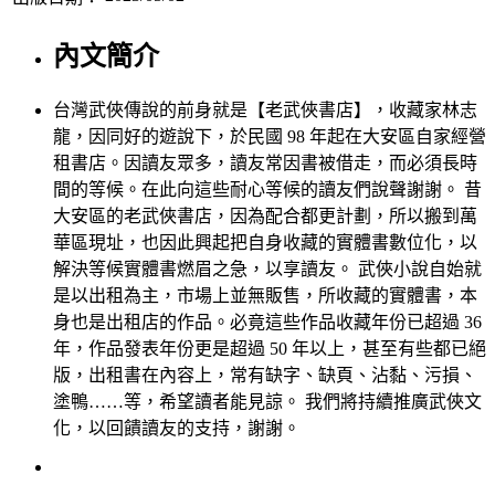
內文簡介
台灣武俠傳說的前身就是【老武俠書店】，收藏家林志
龍，因同好的遊說下，於民國 98 年起在大安區自家經營
租書店。因讀友眾多，讀友常因書被借走，而必須長時
間的等候。在此向這些耐心等候的讀友們說聲謝謝。 昔
大安區的老武俠書店，因為配合都更計劃，所以搬到萬
華區現址，也因此興起把自身收藏的實體書數位化，以
解決等候實體書燃眉之急，以享讀友。 武俠小說自始就
是以出租為主，市場上並無販售，所收藏的實體書，本
身也是出租店的作品。必竟這些作品收藏年份已超過 36
年，作品發表年份更是超過 50 年以上，甚至有些都已絕
版，出租書在內容上，常有缺字、缺頁、沾黏、污損、
塗鴨……等，希望讀者能見諒。 我們將持續推廣武俠文
化，以回饋讀友的支持，謝謝。