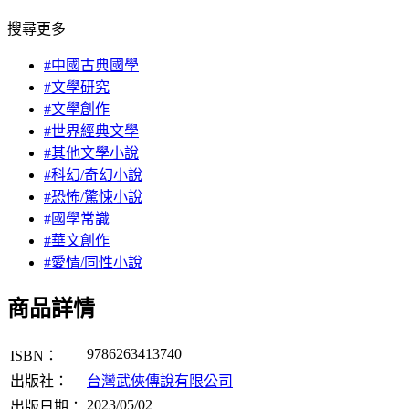
搜尋更多
#中國古典國學
#文學研究
#文學創作
#世界經典文學
#其他文學小說
#科幻/奇幻小說
#恐怖/驚悚小說
#國學常識
#華文創作
#愛情/同性小說
商品詳情
9786263413740
ISBN：
出版社：
台灣武俠傳說有限公司
2023/05/02
出版日期：