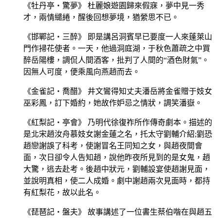
《牡丹亭‧驚夢》 杜麗娘遊園歸來假寐，夢中見一秀
才，兩情繾綣，醒後回想夢境，猶縈思不已。
《邯鄲記‧三醉》 即是講呂洞賓早已要度一人來蓬萊山
門作掃花使者。一天，他過洞庭湖，于秋色蕭疏之中買
醉岳陽樓，調侃人間酒客，批判了人間的“酒色財氣”。
因無人可度，便乘風向燕趙而去。
《金雀記‧喬醋》 井文鸞得知丈夫潘岳將金雀贈于妓女
巫彩鳳，訂下婚約，她故作妒忌之情狀，調笑潘嶽。
《紅梨記‧亭會》 乃明代徐復祚所作傳奇劇本。描述的
是北宋趙汝舟慕妓女謝金蓮之名，托太守劉輔介紹;劉恐
趙戀謝誤了科考，使謝冒名王同知之女，與趙夜間會
面，次日卻令人告知趙，說他昨夜所見到的是女鬼，趙
大驚，逃去赴考。後趙中狀元，劉輔設宴使趙謝見面，
並說明真相，使二人成婚。劇中謝趙兩次見面時，都持
有紅梨花，故以此名。
《琵琶記‧盤夫》 故事講述了一位書生蔡伯喈在與趙五