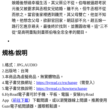
娘婚後想過幸福生活，其父蔡公不從。伯喈被逼趕考狀
元後又被要求與丞相女兒結婚，雖不允，但牛丞相不從
而依之。當官後家裡遇到饑荒，其父母雙亡，他並不知
曉。他想念父母，欲辭官回家，朝廷卻不允。趙五娘一
路行乞進京尋夫，最後終於找到，並團圓收場。這“三不
從”是高明重點刻畫蔡伯喈全忠全孝的關目。
規格/說明
1.格式：JPG,AUDIO
2.出版地：台灣
3.本商品為虛擬商品，無實體物品。
4.電子書兌換網址：
https://hyread.cc/exchange
（需登入）
5.電子書兌換說明：
https://hyread.cc/howtoexchange
6.HyRead電子書可於手機、平板、電腦，安裝HyRead
App（
前往下載
）下載閱讀，或以瀏覽器線上閱讀。推薦使用
Gaze電子紙閱讀器，護眼輕鬆讀。