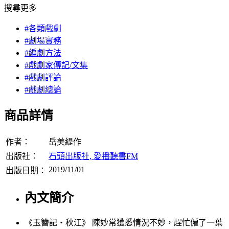
搜尋更多
#各類戲劇
#劇場實務
#編劇方法
#戲劇家傳記/文集
#戲劇評論
#戲劇總論
商品詳情
作者：
岳美緹作
出版社：
石頭出版社, 愛播聽書FM
2019/11/01
出版日期：
內文簡介
《玉簪記‧秋江》 陳妙常獲悉情況不妙，趕忙僱了一葉