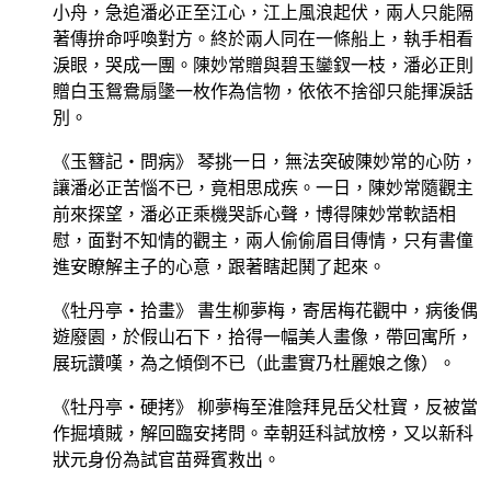
小舟，急追潘必正至江心，江上風浪起伏，兩人只能隔
著傳拚命呼喚對方。終於兩人同在一條船上，執手相看
淚眼，哭成一團。陳妙常贈與碧玉鑾釵一枝，潘必正則
贈白玉鴛鴦扇墬一枚作為信物，依依不捨卻只能揮淚話
別。
《玉簪記‧問病》 琴挑一日，無法突破陳妙常的心防，
讓潘必正苦惱不已，竟相思成疾。一日，陳妙常隨觀主
前來探望，潘必正乘機哭訴心聲，博得陳妙常軟語相
慰，面對不知情的觀主，兩人偷偷眉目傳情，只有書僮
進安瞭解主子的心意，跟著瞎起鬨了起來。
《牡丹亭‧拾畫》 書生柳夢梅，寄居梅花觀中，病後偶
遊廢園，於假山石下，拾得一幅美人畫像，帶回寓所，
展玩讚嘆，為之傾倒不已（此畫實乃杜麗娘之像）。
《牡丹亭‧硬拷》 柳夢梅至淮陰拜見岳父杜寶，反被當
作掘墳賊，解回臨安拷問。幸朝廷科試放榜，又以新科
狀元身份為試官苗舜賓救出。