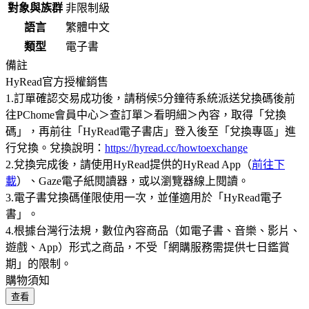
對象與族群
非限制級
語言
繁體中文
類型
電子書
備註
HyRead官方授權銷售
1.訂單確認交易成功後，請稍候5分鐘待系統派送兌換碼後前
往PChome會員中心＞查訂單＞看明細＞內容，取得「兌換
碼」，再前往「HyRead電子書店」登入後至「兌換專區」進
行兌換。兌換說明：
https://hyread.cc/howtoexchange
2.兌換完成後，請使用HyRead提供的HyRead App（
前往下
載
）、Gaze電子紙閱讀器，或以瀏覽器線上閱讀。
3.電子書兌換碼僅限使用一次，並僅適用於「HyRead電子
書」。
4.根據台灣行法規，數位內容商品（如電子書、音樂、影片、
遊戲、App）形式之商品，不受「網購服務需提供七日鑑賞
期」的限制。
購物須知
查看