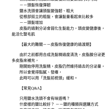
－－頭髮恢復彈韌
鹽水洗頭會讓頭髮變強韌、粗大
從根部挺立的粗髮，會讓髮量看起來比較多
－－頭髮增加
皮脂的過剩分泌會弱化生髮能力，頭皮變健康後，
能活化豎毛肌
【最大的難關－－皮脂恢復健康的過渡期】
由於之前都用合成洗髮精過度清洗，皮脂腺分泌更
多皮脂來補充，
剛開始停用洗髮精，皮脂仍然維持過去的分泌量，
所以會覺得黏膩、發癢，
此時可以用「洗髮前梳頭」緩和。
【常見Q&A】
只用鹽水洗頭不會有味道嗎？
什麼樣的鹽比較好？ －－鹽的種類與選購方式