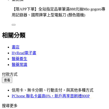
【限APP下單】全站指定品單筆滿888元抽Mio gogoro專
用記錄器、國際牌掌上型電鬍刀 (顏色隨機)
相關分類
書店
HyRead電子書
醫藥養生
醫藥常識
付款方式
查看
信用卡、無卡分期、行動支付，與其他多種方式
PChome 聯名卡最高6%，新戶再享首刷禮800P
搜尋更多