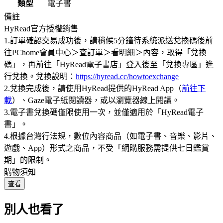
類型
電子書
備註
HyRead官方授權銷售
1.訂單確認交易成功後，請稍候5分鐘待系統派送兌換碼後前
往PChome會員中心＞查訂單＞看明細＞內容，取得「兌換
碼」，再前往「HyRead電子書店」登入後至「兌換專區」進
行兌換。兌換說明：
https://hyread.cc/howtoexchange
2.兌換完成後，請使用HyRead提供的HyRead App（
前往下
載
）、Gaze電子紙閱讀器，或以瀏覽器線上閱讀。
3.電子書兌換碼僅限使用一次，並僅適用於「HyRead電子
書」。
4.根據台灣行法規，數位內容商品（如電子書、音樂、影片、
遊戲、App）形式之商品，不受「網購服務需提供七日鑑賞
期」的限制。
購物須知
查看
別人也看了