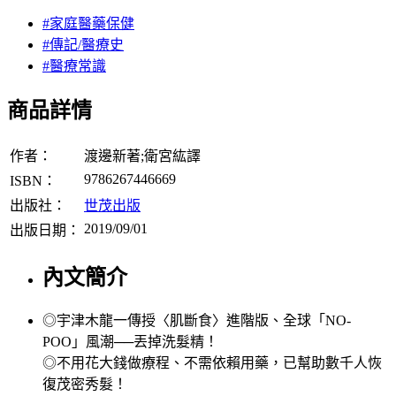
#家庭醫藥保健
#傳記/醫療史
#醫療常識
商品詳情
作者：
渡邊新著;衛宮紘譯
9786267446669
ISBN：
出版社：
世茂出版
2019/09/01
出版日期：
內文簡介
◎宇津木龍一傳授〈肌斷食〉進階版、全球「NO-
POO」風潮──丟掉洗髮精！
◎不用花大錢做療程、不需依賴用藥，已幫助數千人恢
復茂密秀髮！