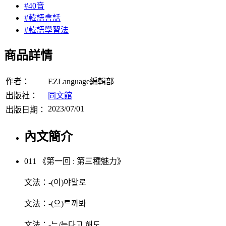
#40音
#韓語會話
#韓語學習法
商品詳情
作者：
EZLanguage編輯部
出版社：
同文館
2023/07/01
出版日期：
內文簡介
011 《第一回 : 第三種魅力》
文法：-(이)야말로
文法：-(으)ᄅ까봐
文法：-ᄂ/는다고 해도