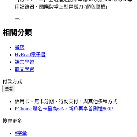
用記錄器、國際牌掌上型電鬍刀 (顏色隨機)
相關分類
書店
HyRead電子書
語言學習
韓文學習
付款方式
查看
信用卡、無卡分期、行動支付，與其他多種方式
PChome 聯名卡最高6%，新戶再享首刷禮800P
搜尋更多
#字彙