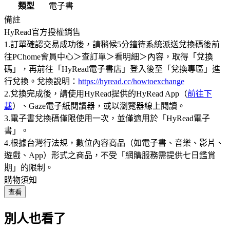
類型
電子書
備註
HyRead官方授權銷售
1.訂單確認交易成功後，請稍候5分鐘待系統派送兌換碼後前
往PChome會員中心＞查訂單＞看明細＞內容，取得「兌換
碼」，再前往「HyRead電子書店」登入後至「兌換專區」進
行兌換。兌換說明：
https://hyread.cc/howtoexchange
2.兌換完成後，請使用HyRead提供的HyRead App（
前往下
載
）、Gaze電子紙閱讀器，或以瀏覽器線上閱讀。
3.電子書兌換碼僅限使用一次，並僅適用於「HyRead電子
書」。
4.根據台灣行法規，數位內容商品（如電子書、音樂、影片、
遊戲、App）形式之商品，不受「網購服務需提供七日鑑賞
期」的限制。
購物須知
查看
別人也看了