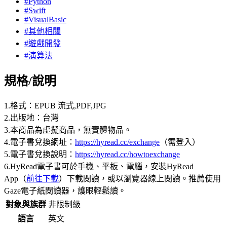
#Python
#Swift
#VisualBasic
#其他相關
#遊戲開發
#演算法
規格/說明
1.格式：EPUB 流式,PDF,JPG
2.出版地：台灣
3.本商品為虛擬商品，無實體物品。
4.電子書兌換網址：
https://hyread.cc/exchange
（需登入）
5.電子書兌換說明：
https://hyread.cc/howtoexchange
6.HyRead電子書可於手機、平板、電腦，安裝HyRead
App（
前往下載
）下載閱讀，或以瀏覽器線上閱讀。推薦使用
Gaze電子紙閱讀器，護眼輕鬆讀。
對象與族群
非限制級
語言
英文