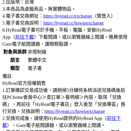
2.出版地：台灣
3.本商品為虛擬商品，無實體物品。
4.電子書兌換網址：
https://hyread.cc/exchange
（需登入）
5.電子書兌換說明：
https://hyread.cc/howtoexchange
6.HyRead電子書可於手機、平板、電腦，安裝HyRead
App（
前往下載
）下載閱讀，或以瀏覽器線上閱讀。推薦使用
Gaze電子紙閱讀器，護眼輕鬆讀。
對象與族群
非限制級
語言
繁體中文
類型
電子書
備註
HyRead官方授權銷售
1.訂單確認交易成功後，請稍候5分鐘待系統派送兌換碼後前
往PChome會員中心＞查訂單＞看明細＞內容，取得「兌換
碼」，再前往「HyRead電子書店」登入後至「兌換專區」進
行兌換。兌換說明：
https://hyread.cc/howtoexchange
2.兌換完成後，請使用HyRead提供的HyRead App（
前往下
載
）、Gaze電子紙閱讀器，或以瀏覽器線上閱讀。