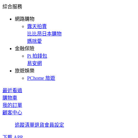
綜合服務
網路購物
露天拍賣
比比昂日本購物
媽咪愛
金融保險
Pi 拍錢包
易安網
旅遊娛樂
PChome 旅遊
最近看過
購物車
我的訂單
顧客中心
追蹤清單
退貨
會員設定
下載 APP