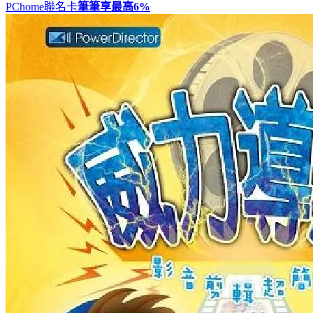
PChome聯名卡
筆筆享最高
6%