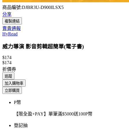
商品編號:DJBR3U-D900ILSX5
分享
複製連結
賣貴通報
HyRead
威力導演 影音剪輯超簡單(電子書)
$174
$174
折價券
追蹤
加入購物車
立即購買
P幣
【限全盈+PAY】單筆滿$5000送100P幣
登記抽