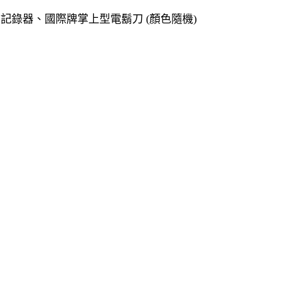
o專用記錄器、國際牌掌上型電鬍刀 (顏色隨機)