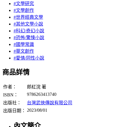
#文學研究
#文學創作
#世界經典文學
#其他文學小說
#科幻/奇幻小說
#恐怖/驚悚小說
#國學常識
#華文創作
#愛情/同性小說
商品詳情
作者：
郎紅浣 著
9786263413740
ISBN：
出版社：
台灣武俠傳說有限公司
2023/08/01
出版日期：
內文簡介