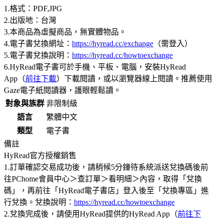
1.格式：PDF,JPG
2.出版地：台灣
3.本商品為虛擬商品，無實體物品。
4.電子書兌換網址：
https://hyread.cc/exchange
（需登入）
5.電子書兌換說明：
https://hyread.cc/howtoexchange
6.HyRead電子書可於手機、平板、電腦，安裝HyRead
App（
前往下載
）下載閱讀，或以瀏覽器線上閱讀。推薦使用
Gaze電子紙閱讀器，護眼輕鬆讀。
對象與族群
非限制級
語言
繁體中文
類型
電子書
備註
HyRead官方授權銷售
1.訂單確認交易成功後，請稍候5分鐘待系統派送兌換碼後前
往PChome會員中心＞查訂單＞看明細＞內容，取得「兌換
碼」，再前往「HyRead電子書店」登入後至「兌換專區」進
行兌換。兌換說明：
https://hyread.cc/howtoexchange
2.兌換完成後，請使用HyRead提供的HyRead App（
前往下