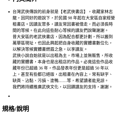
台灣武俠傳說的前身就是【老武俠書店】，收藏家林志
龍，因同好的遊說下，於民國 98 年起在大安區自家經營
租書店。因讀友眾多，讀友常因書被借走，而必須長時
間的等候。在此向這些耐心等候的讀友們說聲謝謝。
昔大安區的老武俠書店，因為配合都更計劃，所以搬到
萬華區現址，也因此興起把自身收藏的實體書數位化，
以解決等候實體書燃眉之急，以享讀友。
武俠小說自始就是以出租為主，市場上並無販售，所收
藏的實體書，本身也是出租店的作品。必竟這些作品收
藏年份已超過 36 年，作品發表年份更是超過 50 年以
上，甚至有些都已絕版，出租書在內容上，常有缺字、
缺頁、沾黏、污損、塗鴨……等，希望讀者能見諒。
我們將持續推廣武俠文化，以回饋讀友的支持，謝謝。
規格/說明