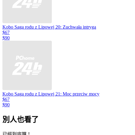
Kobo Saga rodu z Lipowej 20: Zuchwała intryga
$67
$90
Kobo Saga rodu z Lipowej 21: Moc przeciw mocy
$67
$90
別人也看了
已經到底囉！