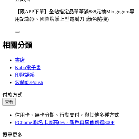
【限APP下單】全站指定品單筆滿888元抽Mio gogoro專
用記錄器、國際牌掌上型電鬍刀 (顏色隨機)
相關分類
書店
Kobo電子書
印歐語系
波蘭語/Polish
付款方式
查看
信用卡、無卡分期、行動支付，與其他多種方式
PChome 聯名卡最高6%，新戶再享首刷禮800P
搜尋更多