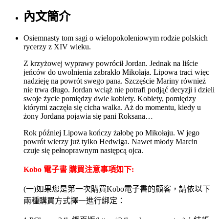
內文簡介
Osiemnasty tom sagi o wielopokoleniowym rodzie polskich
rycerzy z XIV wieku.
Z krzyżowej wyprawy powrócił Jordan. Jednak na liście
jeńców do uwolnienia zabrakło Mikołaja. Lipowa traci więc
nadzieję na powrót swego pana. Szczęście Mariny również
nie trwa długo. Jordan wciąż nie potrafi podjąć decyzji i dzieli
swoje życie pomiędzy dwie kobiety. Kobiety, pomiędzy
którymi zaczęła się cicha walka. Aż do momentu, kiedy u
żony Jordana pojawia się pani Roksana…
Rok później Lipowa kończy żałobę po Mikołaju. W jego
powrót wierzy już tylko Hedwiga. Nawet młody Marcin
czuje się pełnoprawnym następcą ojca.
Kobo 電子書 購買注意事項如下:
(一)如果您是第一次購買Kobo電子書的顧客，請依以下
兩種購買方式擇一進行綁定：