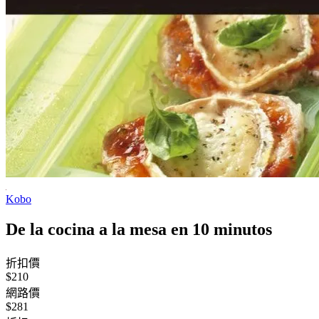
Kobo
De la cocina a la mesa en 10 minutos
折扣價
$210
網路價
$281