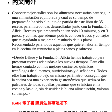
內文簡介
Conocer mejor cuáles son los alimentos necesarios para seguir
una alimentación equilibrada y cuál es su tiempo de
preparación ha sido el punto de partida de este libro de 35
recetas para microondas desarrolladas junto con la Fundación
Alícia. Recetas que prepararás en tan solo 10 minutos, y en 3
pasos, y con las que además podrás conocer trucos y consejos
que te ayudarán a mejorar el resultado de tus platos.
Recomendado para todos aquellos que quieren ahorrar tiempo
en la cocina sin renunciar a platos sanos y sabrosos.
«Desde Lékué y la Fundación Alícia hemos trabajado para
presentar recetas adaptadas a los nuevos tiempos. Para ello
hemos contado con los mejores cocineros, químicos,
tecnólogos de alimentos, nutricionistas y diseñadores. Todos
ellos han trabajado bajo un mismo parámetro: conseguir que
la cocina sea una experiencia gastronómica que seduzca los
paladares de todas aquellas personas que se inician en la
cocina y las que, sin descuidar la buena alimentación, valoran
su tiempo.»
Kobo 電子書 購買注意事項如下: