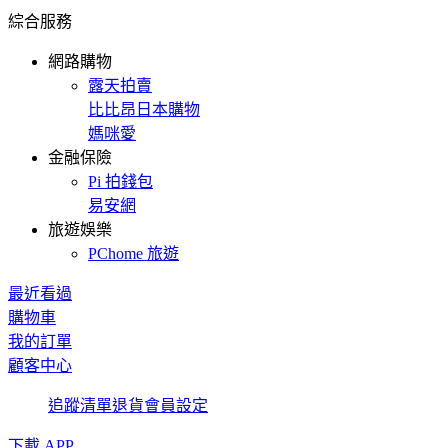
綜合服務
網路購物
露天拍賣
比比昂日本購物
媽咪愛
金融保險
Pi 拍錢包
易安網
旅遊娛樂
PChome 旅遊
最近看過
購物車
我的訂單
顧客中心
追蹤清單
退貨
會員設定
下載 APP