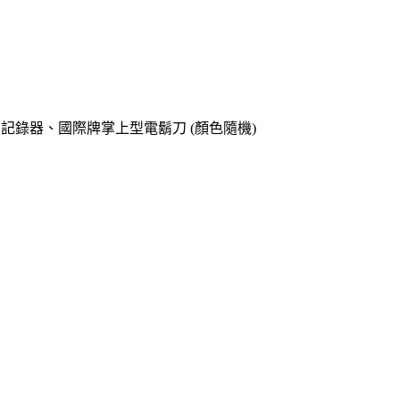
o專用記錄器、國際牌掌上型電鬍刀 (顏色隨機)