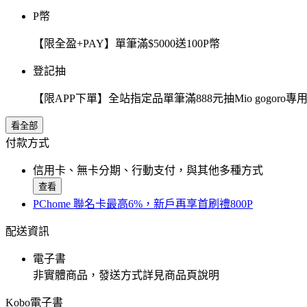
P幣
【限全盈+PAY】單筆滿$5000送100P幣
登記抽
【限APP下單】全站指定品單筆滿888元抽Mio gogor
看全部
付款方式
信用卡、無卡分期、行動支付，與其他多種方式
查看
PChome 聯名卡最高6%，新戶再享首刷禮800P
配送資訊
電子書
非實體商品，發送方式詳見商品頁說明
Kobo電子書