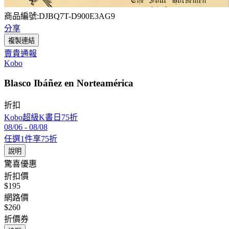
商品編號:DJBQ7T-D900E3AG9
分享
複製連結
賣貴通報
Kobo
Blasco Ibáñez en Norteamérica
折扣
Kobo超級K書日75折
08/06
-
08/08
任選1件享75折
說明
驚喜優惠
折扣價
$195
網路價
$260
折價券