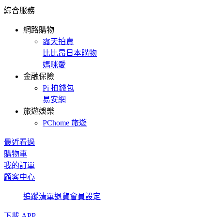
綜合服務
網路購物
露天拍賣
比比昂日本購物
媽咪愛
金融保險
Pi 拍錢包
易安網
旅遊娛樂
PChome 旅遊
最近看過
購物車
我的訂單
顧客中心
追蹤清單
退貨
會員設定
下載 APP