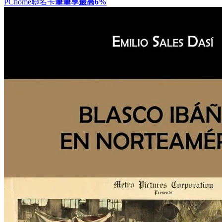
PChome聯名卡
筆筆享最高
6%