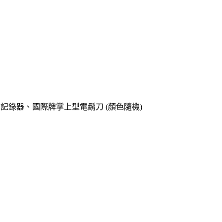
o專用記錄器、國際牌掌上型電鬍刀 (顏色隨機)