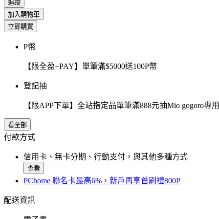
追蹤
加入購物車
立即購買
P幣
【限全盈+PAY】單筆滿$5000送100P幣
登記抽
【限APP下單】全站指定品單筆滿888元抽Mio gogor
看全部
付款方式
信用卡、無卡分期、行動支付，與其他多種方式
查看
PChome 聯名卡最高6%，新戶再享首刷禮800P
配送資訊