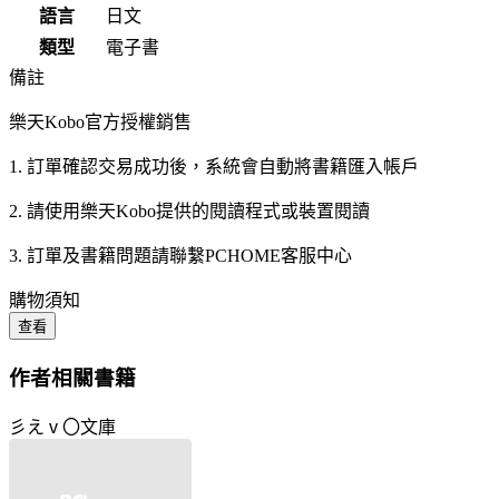
語言
日文
類型
電子書
備註
樂天Kobo官方授權銷售
1. 訂單確認交易成功後，系統會自動將書籍匯入帳戶
2. 請使用樂天Kobo提供的閱讀程式或裝置閱讀
3. 訂單及書籍問題請聯繫PCHOME客服中心
購物須知
查看
作者相關書籍
彡えⅴ〇文庫