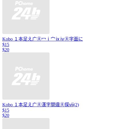
Kobo １本足え广⑧冖ⅰ宀ⅸⅳ⑧字面に
$15
$20
Kobo １本足え广⑧漢字間違⑧探ⅶ(2)
$15
$20