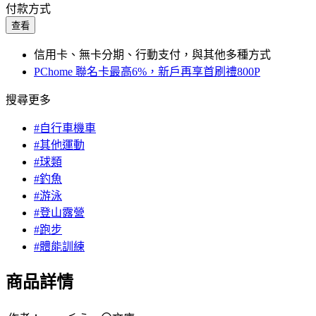
付款方式
查看
信用卡、無卡分期、行動支付，與其他多種方式
PChome 聯名卡最高6%，新戶再享首刷禮800P
搜尋更多
#自行車機車
#其他運動
#球類
#釣魚
#游泳
#登山露營
#跑步
#體能訓練
商品詳情