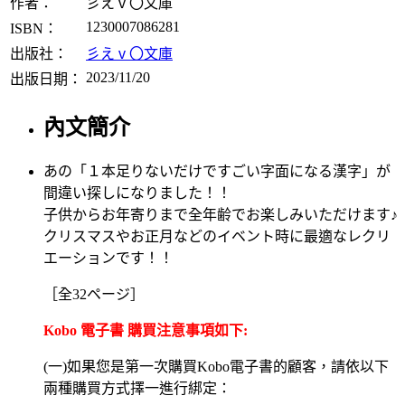
作者：
彡えⅴ〇文庫
1230007086281
ISBN：
出版社：
彡えⅴ〇文庫
2023/11/20
出版日期：
內文簡介
あの「１本足りないだけですごい字面になる漢字」が
間違い探しになりました！！
子供からお年寄りまで全年齢でお楽しみいただけます♪
クリスマスやお正月などのイベント時に最適なレクリ
エーションです！！
［全32ページ］
Kobo 電子書 購買注意事項如下:
(一)如果您是第一次購買Kobo電子書的顧客，請依以下
兩種購買方式擇一進行綁定：