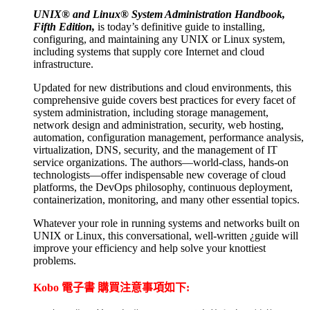
UNIX® and Linux® System Administration Handbook,
Fifth Edition,
is today’s definitive guide to installing,
configuring, and maintaining any UNIX or Linux system,
including systems that supply core Internet and cloud
infrastructure.
Updated for new distributions and cloud environments, this
comprehensive guide covers best practices for every facet of
system administration, including storage management,
network design and administration, security, web hosting,
automation, configuration management, performance analysis,
virtualization, DNS, security, and the management of IT
service organizations. The authors—world-class, hands-on
technologists—offer indispensable new coverage of cloud
platforms, the DevOps philosophy, continuous deployment,
containerization, monitoring, and many other essential topics.
Whatever your role in running systems and networks built on
UNIX or Linux, this conversational, well-written ¿guide will
improve your efficiency and help solve your knottiest
problems.
Kobo 電子書 購買注意事項如下: