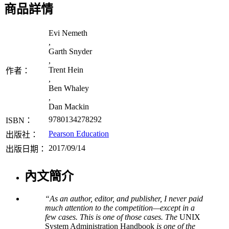
商品詳情
Evi Nemeth
,
Garth Snyder
,
Trent Hein
作者：
,
Ben Whaley
,
Dan Mackin
9780134278292
ISBN：
Pearson Education
出版社：
2017/09/14
出版日期：
內文簡介
“As an author, editor, and publisher, I never paid
much attention to the competition—except in a
few cases. This is one of those cases. The
UNIX
System Administration Handbook
is one of the