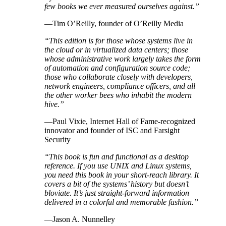
few books we ever measured ourselves against.”
—Tim O’Reilly, founder of O’Reilly Media
“This edition is for those whose systems live in
the cloud or in virtualized data centers; those
whose administrative work largely takes the form
of automation and configuration source code;
those who collaborate closely with developers,
network engineers, compliance officers, and all
the other worker bees who inhabit the modern
hive.”
—Paul Vixie, Internet Hall of Fame-recognized
innovator and founder of ISC and Farsight
Security
“This book is fun and functional as a desktop
reference. If you use UNIX and Linux systems,
you need this book in your short-reach library. It
covers a bit of the systems’ history but doesn’t
bloviate. It’s just straight-forward information
delivered in a colorful and memorable fashion.”
—Jason A. Nunnelley