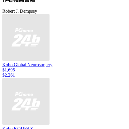
Robert J. Dempsey
Kobo Global Neurosurgery
$1,695
$2,261
Kobo KOUFAX