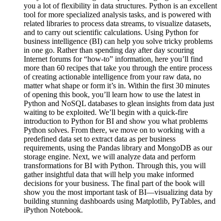
you a lot of flexibility in data structures. Python is an excellent
tool for more specialized analysis tasks, and is powered with
related libraries to process data streams, to visualize datasets,
and to carry out scientific calculations. Using Python for
business intelligence (BI) can help you solve tricky problems
in one go. Rather than spending day after day scouring
Internet forums for “how-to” information, here you’ll find
more than 60 recipes that take you through the entire process
of creating actionable intelligence from your raw data, no
matter what shape or form it’s in. Within the first 30 minutes
of opening this book, you’ll learn how to use the latest in
Python and NoSQL databases to glean insights from data just
waiting to be exploited. We’ll begin with a quick-fire
introduction to Python for BI and show you what problems
Python solves. From there, we move on to working with a
predefined data set to extract data as per business
requirements, using the Pandas library and MongoDB as our
storage engine. Next, we will analyze data and perform
transformations for BI with Python. Through this, you will
gather insightful data that will help you make informed
decisions for your business. The final part of the book will
show you the most important task of BI—visualizing data by
building stunning dashboards using Matplotlib, PyTables, and
iPython Notebook.