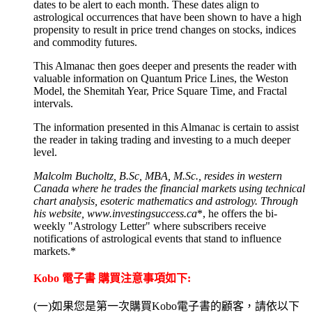
dates to be alert to each month. These dates align to
astrological occurrences that have been shown to have a high
propensity to result in price trend changes on stocks, indices
and commodity futures.
This Almanac then goes deeper and presents the reader with
valuable information on Quantum Price Lines, the Weston
Model, the Shemitah Year, Price Square Time, and Fractal
intervals.
The information presented in this Almanac is certain to assist
the reader in taking trading and investing to a much deeper
level.
Malcolm Bucholtz, B.Sc, MBA, M.Sc., resides in western
Canada where he trades the financial markets using technical
chart analysis, esoteric mathematics and astrology. Through
his website,
www.investingsuccess.ca
*, he offers the bi-
weekly "Astrology Letter" where subscribers receive
notifications of astrological events that stand to influence
markets.*
Kobo 電子書 購買注意事項如下:
(一)如果您是第一次購買Kobo電子書的顧客，請依以下