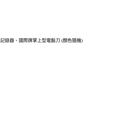
o專用記錄器、國際牌掌上型電鬍刀 (顏色隨機)