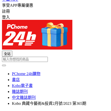
享受APP專屬優惠
註冊
登入
全站
PChome 24h購物
書店
Kobo電子書
雜誌期刊
中文雜誌期刊
Kobo 典藏今藝術&投資2月號/2023 第365期