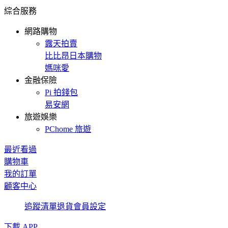
綜合服務
網路購物
露天拍賣
比比昂日本購物
媽咪愛
金融保險
Pi 拍錢包
易安網
旅遊娛樂
PChome 旅遊
最近看過
購物車
我的訂單
顧客中心
追蹤清單
退貨
會員設定
下載 APP