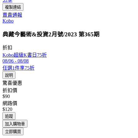
複製連結
賣貴通報
Kobo
典藏今藝術&投資2月號/2023 第365期
折扣
Kobo超級K書日75折
08/06
-
08/08
任選1件享75折
說明
驚喜優惠
折扣價
$90
網路價
$120
追蹤
加入購物車
立即購買