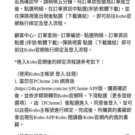
若為確認中，請稍候五分鐘，待訂單狀態變為訂單成立
後，點選明細，在訂單資訊中點選[序號/軟體下載]，並
在彈跳視窗出現後點選〔下載連結〕，即可前往Kobo官
網執行綁定及登入流程。
顧客中心> 訂單查詢> 訂單編號> 點選明細 > 訂單資訊
點選 [序號/軟體下載] >彈跳視窗 點選〔下載連結〕即可
前往Kobo官網執行綁定及登入流程。
*進入Kobo官網後的綁定流程請參考如下：
（使用Kobo主帳號 登入/註冊）
1. 當您在PChome 24h 網頁版
(https://24h.pchome.com.tw/)/PChome APP版，購買確認
後，並依步驟跳轉到Kobo官網時，下滑點選〔更多登錄
選項〕，由〔PChome〕後點選進入，同意後登入，並可
以註冊Kobo主帳號進行綁定，完成後，所購買的書籍即
會出現在Kobo APP/Kobo 閱讀器/Kobo官網內的我的書
籍。