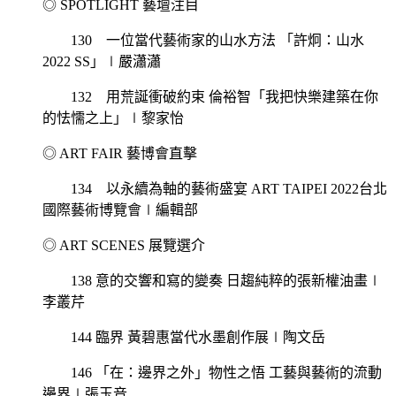
◎ SPOTLIGHT 藝壇注目
130 一位當代藝術家的山水方法 「許炯：山水
2022 SS」∣嚴瀟瀟
132 用荒誕衝破約束 倫裕智「我把快樂建築在你
的怯懦之上」∣黎家怡
◎ ART FAIR 藝博會直擊
134 以永續為軸的藝術盛宴 ART TAIPEI 2022台北
國際藝術博覽會∣編輯部
◎ ART SCENES 展覽選介
138 意的交響和寫的變奏 日趨純粹的張新權油畫∣
李叢芹
144 臨界 黃碧惠當代水墨創作展∣陶文岳
146 「在：邊界之外」物性之悟 工藝與藝術的流動
邊界∣張玉音