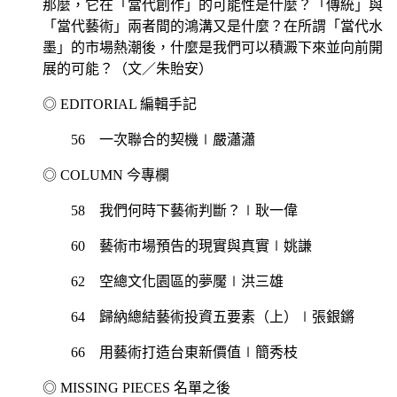
那麼，它在「當代創作」的可能性是什麼？「傳統」與
「當代藝術」兩者間的鴻溝又是什麼？在所謂「當代水
墨」的市場熱潮後，什麼是我們可以積澱下來並向前開
展的可能？（文／朱貽安）
◎ EDITORIAL 編輯手記
56 一次聯合的契機∣嚴瀟瀟
◎ COLUMN 今專欄
58 我們何時下藝術判斷？∣耿一偉
60 藝術市場預告的現實與真實∣姚謙
62 空總文化園區的夢魘∣洪三雄
64 歸納總結藝術投資五要素（上）∣張銀鏘
66 用藝術打造台東新價值∣簡秀枝
◎ MISSING PIECES 名單之後