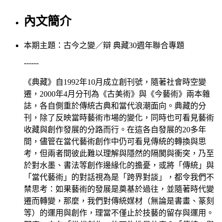
內文簡介
本期主題：古今之變／辯 典藏30週年聯合專題
------
《典藏》自1992年10月成立創刊號，隨著社會時空變
遷，2000年4月分刊為《古美術》與《今藝術》兩本雜
誌，各自側重於傳統古典和當代浪潮面向。典藏的分
刊，除了反映當時藝術市場的變化，同時也可看見藝術
收藏與創作發展的分路而行。在這各自發展的20多年
間，儘管在當代藝術創作中仍可看見傳統的轉換與思
考，但兩者間彼此難以理解與隱然的隔閡與衝突，乃至
於對水墨、書法等創作邊緣化的擔憂，或將「傳統」與
「當代藝術」的對話視為是「跨界對談」，都令我們不
禁思考：如果藝術的發展是奠基於過往，並隨著時代變
遷而轉變，那麼，我們對傳統媒材（無論是書畫、篆刻
等）的運用與創作，理當不僅止於技藝的留存與運用。