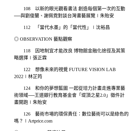
108 以新的眼光觀看書法 創造每個第一次的互動
──與劉俊蘭、謝佩霓對談台灣書藝展覽∣朱貽安
112 「當代水墨」的「當代性」∣沈裕昌
◎ OBSERVATION 藝點觀察
118 因地制宜才能改良 博物館金融化途徑及其策
略選擇∣張正霖
122 想像未來的視覺 FUTURE VISION LAB
2022∣林芷筠
124 和你的夢想藍圖 一起從培力計畫走進專業藝
術領域──王道銀行教育基金會「堤頂之星2.0」徵件計
畫開跑∣朱貽安
126 藝術市場的環保責任：數位藝術可以是綠色的
嗎？∣Artprice.com