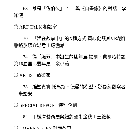
68 誰是「佐伯久」？──與《自畫像》的對話∣李
知灝
◎ ART TALK 相談室
70 「活在故事中」的X種方式 黃心健談其VR創作
脈絡及媒介思考∣嚴瀟瀟
74 從「脆弱」中誕生的雙年展 提爾．費爾哈特談
第16屆里昂雙年展∣余小蕙
◎ ARTIST 藝術家
78 雕塑真實 托馬斯．德曼的模型、影像與觀察者
∣朱貽安
◎ SPECIAL REPORT 特別企劃
82 軍械庫藝術展與紐約藝術金秋∣王維薇
◎ COVER STORY 封面故事