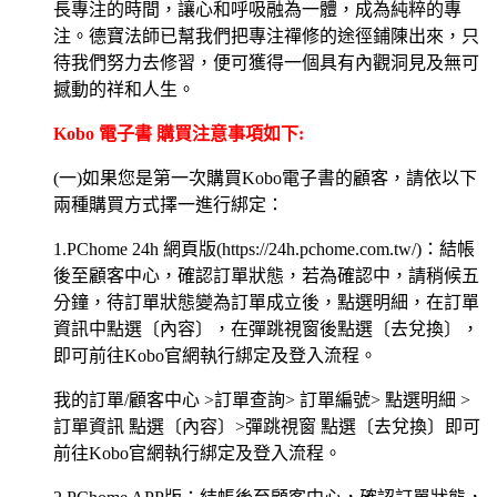
長專注的時間，讓心和呼吸融為一體，成為純粹的專
注。德寶法師已幫我們把專注禪修的途徑鋪陳出來，只
待我們努力去修習，便可獲得一個具有內觀洞見及無可
撼動的祥和人生。
Kobo 電子書 購買注意事項如下:
(一)如果您是第一次購買Kobo電子書的顧客，請依以下
兩種購買方式擇一進行綁定：
1.PChome 24h 網頁版(https://24h.pchome.com.tw/)：結帳
後至顧客中心，確認訂單狀態，若為確認中，請稍候五
分鐘，待訂單狀態變為訂單成立後，點選明細，在訂單
資訊中點選〔內容〕，在彈跳視窗後點選〔去兌換〕，
即可前往Kobo官網執行綁定及登入流程。
我的訂單/顧客中心 >訂單查詢> 訂單編號> 點選明細 >
訂單資訊 點選〔內容〕>彈跳視窗 點選〔去兌換〕即可
前往Kobo官網執行綁定及登入流程。