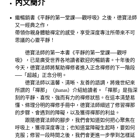
內文簡介
繼暢銷書《平靜的第一堂課──觀呼吸》之後，德寶法師
又一經典之作，
帶領你親身體驗禪定的感受，享受深度專注所帶來不可
思議的心靈平靜！
德寶法師的第一本書《平靜的第一堂課──觀呼
吸》，已是廣受世界各地讀者歡迎的暢銷書。十年後的
今天，德寶法師將幫助禪修者進入正念禪修的下一階段
──「超越」正念分明。
德寶法師以溫馨、清晰、友善的語調，將幾世紀來
所謂的「禪那」（jhanas）介紹給讀者。「禪那」是指深
刻的平靜、喜悅、強而有力的禪修狀態。在這本清楚易
懂、條理分明的禪修手冊中，德寶法師細述了修習禪那
的步驟、會遇到的障礙，以及獲得禪那的利益。
跟隨德寶法師的腳步，我們會知道如何把心聚焦在
呼吸上，獲得深度專注；也知道當障礙生起時，要如何
克服；修習一段時間之後，我們會更進一步學到怎樣延