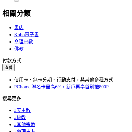
相關分類
書店
Kobo電子書
命理宗教
佛教
付款方式
查看
信用卡、無卡分期、行動支付，與其他多種方式
PChome 聯名卡最高6%，新戶再享首刷禮800P
搜尋更多
#天主教
#佛教
#其他宗教
#命理占卜