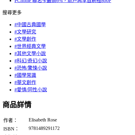
PChome 聯名卡最高6%，新戶再享首刷禮800P
搜尋更多
#中國古典國學
#文學研究
#文學創作
#世界經典文學
#其他文學小說
#科幻/奇幻小說
#恐怖/驚悚小說
#國學常識
#華文創作
#愛情/同性小說
商品詳情
Elisabeth Rose
作者：
9781489291172
ISBN：