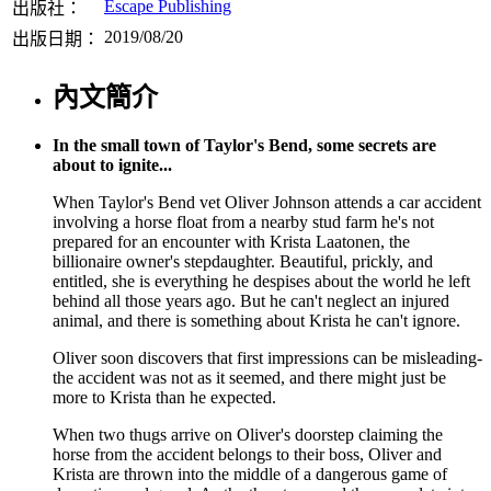
Escape Publishing
出版社：
2019/08/20
出版日期：
內文簡介
In the small town of Taylor's Bend, some secrets are
about to ignite...
When Taylor's Bend vet Oliver Johnson attends a car accident
involving a horse float from a nearby stud farm he's not
prepared for an encounter with Krista Laatonen, the
billionaire owner's stepdaughter. Beautiful, prickly, and
entitled, she is everything he despises about the world he left
behind all those years ago. But he can't neglect an injured
animal, and there is something about Krista he can't ignore.
Oliver soon discovers that first impressions can be misleading-
the accident was not as it seemed, and there might just be
more to Krista than he expected.
When two thugs arrive on Oliver's doorstep claiming the
horse from the accident belongs to their boss, Oliver and
Krista are thrown into the middle of a dangerous game of