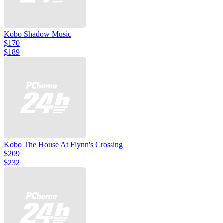
Kobo Shadow Music
$170
$189
Kobo The House At Flynn's Crossing
$209
$232