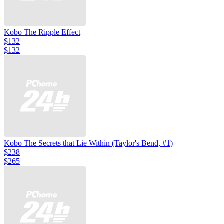
Kobo The Ripple Effect
$132
$132
Kobo The Secrets that Lie Within (Taylor's Bend, #1)
$238
$265