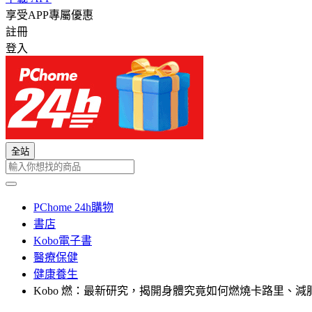
享受APP專屬優惠
註冊
登入
全站
PChome 24h購物
書店
Kobo電子書
醫療保健
健康養生
Kobo 燃：最新研究，揭開身體究竟如何燃燒卡路里、