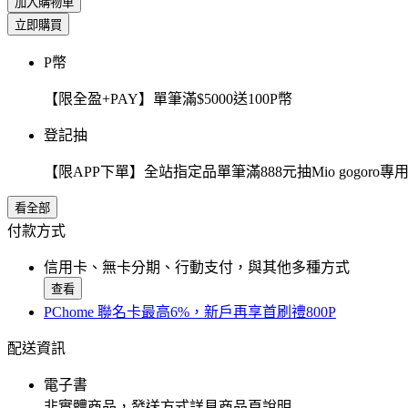
加入購物車
立即購買
P幣
【限全盈+PAY】單筆滿$5000送100P幣
登記抽
【限APP下單】全站指定品單筆滿888元抽Mio gogor
看全部
付款方式
信用卡、無卡分期、行動支付，與其他多種方式
查看
PChome 聯名卡最高6%，新戶再享首刷禮800P
配送資訊
電子書
非實體商品，發送方式詳見商品頁說明