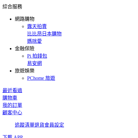
綜合服務
網路購物
露天拍賣
比比昂日本購物
媽咪愛
金融保險
Pi 拍錢包
易安網
旅遊娛樂
PChome 旅遊
最近看過
購物車
我的訂單
顧客中心
追蹤清單
退貨
會員設定
下載 APP