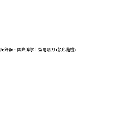
o專用記錄器、國際牌掌上型電鬍刀 (顏色隨機)