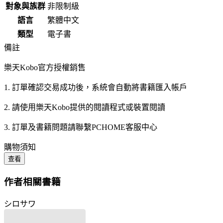
對象與族群
非限制級
語言
繁體中文
類型
電子書
備註
樂天Kobo官方授權銷售
1. 訂單確認交易成功後，系統會自動將書籍匯入帳戶
2. 請使用樂天Kobo提供的閱讀程式或裝置閱讀
3. 訂單及書籍問題請聯繫PCHOME客服中心
購物須知
查看
作者相關書籍
シロサワ