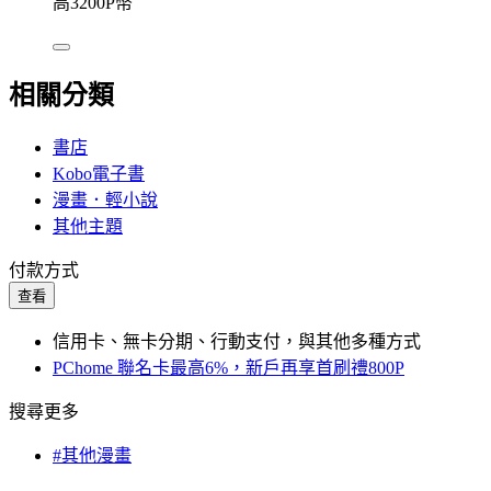
高3200P幣
相關分類
書店
Kobo電子書
漫畫．輕小說
其他主題
付款方式
查看
信用卡、無卡分期、行動支付，與其他多種方式
PChome 聯名卡最高6%，新戶再享首刷禮800P
搜尋更多
#其他漫畫