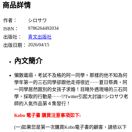
商品詳情
作者：
シロサワ
9786264492034
ISBN：
出版社：
青文出版社
2026/04/15
出版日期：
內文簡介
懶散邋遢，考試不及格的阿一同學。那樣的他不知為何
學年第一的三石同學卻跟他走得很近⋯⋯夏日祭典，阿
一同學居然跟別的女孩子求婚！目睹外遇現場的三石同
學，採取的行動是⋯⋯!?Twitter引起大討論!!シロサワ老
師的人氣作品第４集發行！
Kobo 電子書 購買注意事項如下:
(一)如果您是第一次購買Kobo電子書的顧客，請依以下