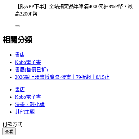
【限APP下單】全站指定品單筆滿4000元抽8%P幣，最
高3200P幣
相關分類
書店
Kobo電子書
書展(售價已折)
2026線上漫畫博覽會-漫畫｜79折起｜8/15止
書店
Kobo電子書
漫畫．輕小說
其他主題
付款方式
查看