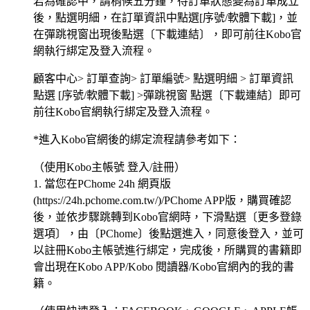
若為確認中，請稍候五分鐘，待訂單狀態變為訂單成立
後，點選明細，在訂單資訊中點選[序號/軟體下載]，並
在彈跳視窗出現後點選〔下載連結〕，即可前往Kobo官
網執行綁定及登入流程。
顧客中心> 訂單查詢> 訂單編號> 點選明細 > 訂單資訊
點選 [序號/軟體下載] >彈跳視窗 點選〔下載連結〕即可
前往Kobo官網執行綁定及登入流程。
*進入Kobo官網後的綁定流程請參考如下：
（使用Kobo主帳號 登入/註冊）
1. 當您在PChome 24h 網頁版
(https://24h.pchome.com.tw/)/PChome APP版，購買確認
後，並依步驟跳轉到Kobo官網時，下滑點選〔更多登錄
選項〕，由〔PChome〕後點選進入，同意後登入，並可
以註冊Kobo主帳號進行綁定，完成後，所購買的書籍即
會出現在Kobo APP/Kobo 閱讀器/Kobo官網內的我的書
籍。