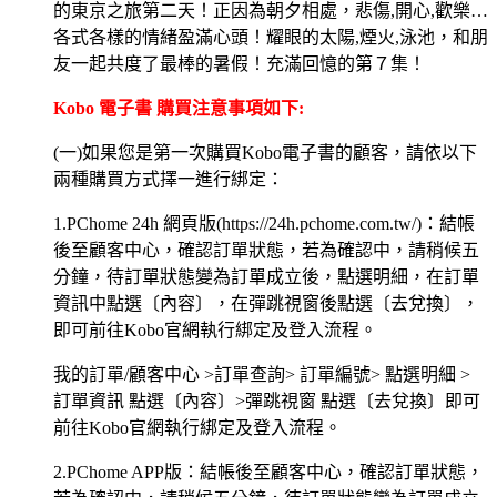
的東京之旅第二天！正因為朝夕相處，悲傷,開心,歡樂…
各式各樣的情緒盈滿心頭！耀眼的太陽,煙火,泳池，和朋
友一起共度了最棒的暑假！充滿回憶的第７集！
Kobo 電子書 購買注意事項如下:
(一)如果您是第一次購買Kobo電子書的顧客，請依以下
兩種購買方式擇一進行綁定：
1.PChome 24h 網頁版(https://24h.pchome.com.tw/)：結帳
後至顧客中心，確認訂單狀態，若為確認中，請稍候五
分鐘，待訂單狀態變為訂單成立後，點選明細，在訂單
資訊中點選〔內容〕，在彈跳視窗後點選〔去兌換〕，
即可前往Kobo官網執行綁定及登入流程。
我的訂單/顧客中心 >訂單查詢> 訂單編號> 點選明細 >
訂單資訊 點選〔內容〕>彈跳視窗 點選〔去兌換〕即可
前往Kobo官網執行綁定及登入流程。
2.PChome APP版：結帳後至顧客中心，確認訂單狀態，