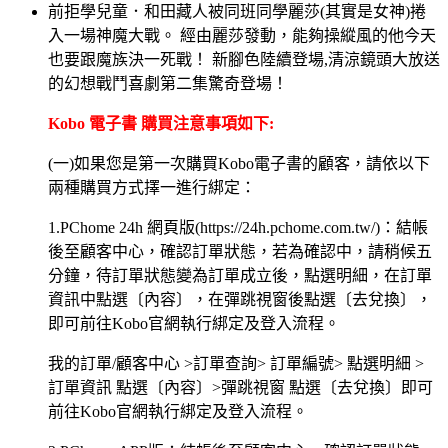
前拒學兒童．和田藏人被同班同學麗莎(其實是女神)捲
入一場神魔大戰。 經由麗莎發動，能夠操縱風的他今天
也要跟魔族決一死戰！ 新腳色陸續登場,清涼鏡頭大放送
的幻想戰鬥喜劇第二集驚奇登場！
Kobo 電子書 購買注意事項如下:
(一)如果您是第一次購買Kobo電子書的顧客，請依以下
兩種購買方式擇一進行綁定：
1.PChome 24h 網頁版(https://24h.pchome.com.tw/)：結帳
後至顧客中心，確認訂單狀態，若為確認中，請稍候五
分鐘，待訂單狀態變為訂單成立後，點選明細，在訂單
資訊中點選〔內容〕，在彈跳視窗後點選〔去兌換〕，
即可前往Kobo官網執行綁定及登入流程。
我的訂單/顧客中心 >訂單查詢> 訂單編號> 點選明細 >
訂單資訊 點選〔內容〕>彈跳視窗 點選〔去兌換〕即可
前往Kobo官網執行綁定及登入流程。