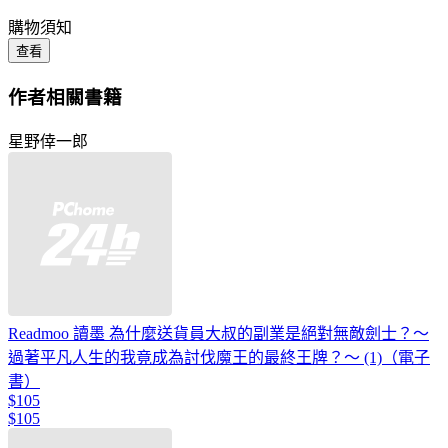
購物須知
查看
作者相關書籍
星野倖一郎
Readmoo 讀墨 為什麼送貨員大叔的副業是絕對無敵劍士？～
過著平凡人生的我竟成為討伐魔王的最終王牌？～ (1)（電子
書）
$105
$105